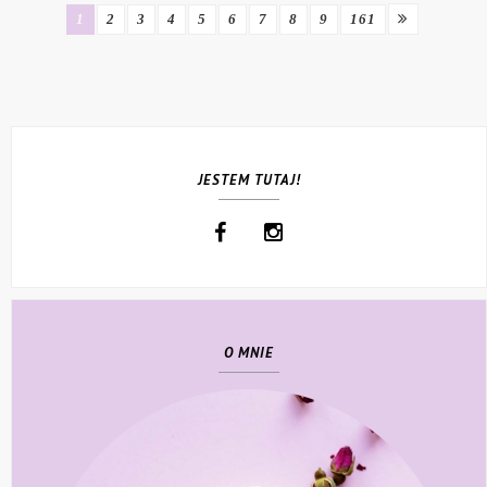
1
2
3
4
5
6
7
8
9
161
JESTEM TUTAJ!
O MNIE