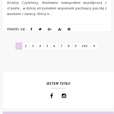
Drodzy Czytelnicy, Niedawno nawiązałam współpracę z
iCandle , w której otrzymałam wspaniale pachnącą paczkę z
woskami i świecą, którą n...
PODZIEL SIĘ :
1
2
3
4
5
6
7
8
9
161
JESTEM TUTAJ!