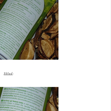
Skład
: