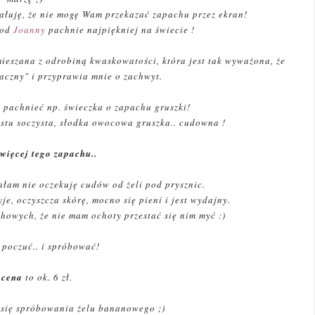
 żałuję, że nie mogę Wam przekazać zapachu przez ekran!
 od
Joanny
pachnie najpiękniej na świecie !
ieszana z odrobiną kwaskowatości, która jest tak wyważona, że
maczny" i przyprawia mnie o zachwyt.
 pachnieć np. świeczka o zapachu gruszki!
stu soczysta, słodka owocowa gruszka.. cudowna !
 więcej tego zapachu..
ałam nie oczekuję cudów od żeli pod prysznic.
je, oczyszcza skórę, mocno się pieni i jest wydajny.
howych, że nie mam ochoty przestać się nim myć :)
 poczuć.. i spróbować!
o
cena
to ok. 6 zł.
ć się spróbowania żelu bananowego ;)