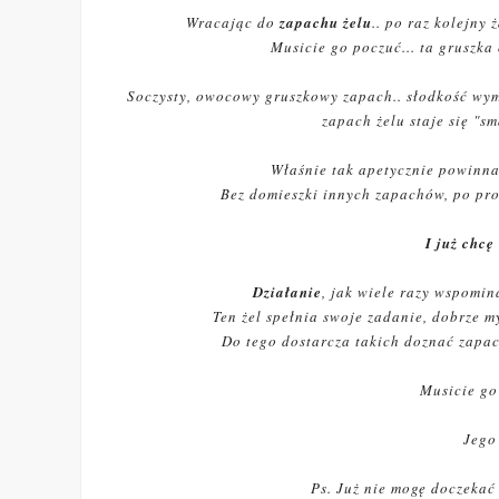
Wracając do
zapachu żelu
.. po raz kolejny
Musicie go poczuć... ta gruszka
Soczysty, owocowy gruszkowy zapach.. słodkość wym
zapach żelu staje się "s
Właśnie tak apetycznie powinna
Bez domieszki innych zapachów, po pro
I już chcę
Działanie
, jak wiele razy wspomin
Ten żel spełnia swoje zadanie, dobrze my
Do tego dostarcza takich doznać zapac
Musicie go
Jeg
Ps. Już nie mogę doczeka