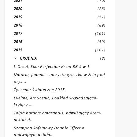
(10)
2021
(28)
2020
(51)
2019
(89)
2018
(161)
2017
(59)
2016
(101)
2015
(8)
GRUDNIA
L`Oreal, Skin Perfection Krem BB 5 w 1
Naturia, Joanna - soczysta gruszka w żelu pod
prys...
Życzenia Świąteczne 2015
Eveline, Art Scenic, Podkład wygładzająco-
kryjący ...
Tołpa botanic amarantus, nawilżający krem-
nektar d...
Szampon kofeinowy Double Effect o
podwójnym działa...