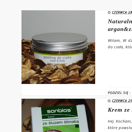
CZERWCA 28
Naturaln
argan&z
Witam, W dz
do ciała, kt
PODZIEL SIĘ :
CZERWCA 25
Krem ze 
Hej Kochani
które powsta