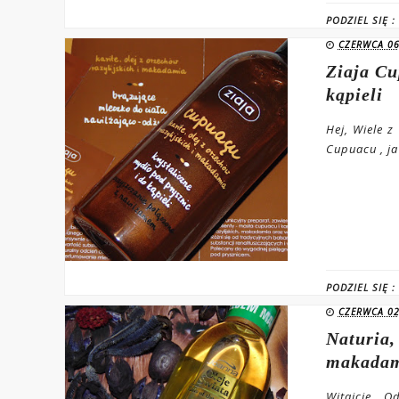
PODZIEL SIĘ :
CZERWCA 06
Ziaja Cu
kąpieli
Hej, Wiele z
Cupuacu , ja
PODZIEL SIĘ :
CZERWCA 02
Naturia,
makada
Witajcie, O