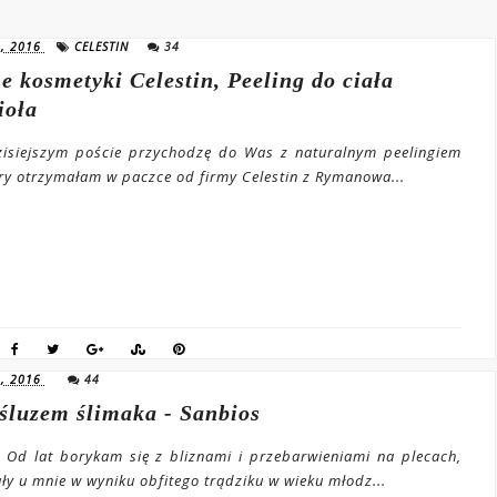
, 2016
CELESTIN
34
e kosmetyki Celestin, Peeling do ciała
ioła
isiejszym poście przychodzę do Was z naturalnym peelingiem
óry otrzymałam w paczce od firmy Celestin z Rymanowa...
, 2016
44
śluzem ślimaka - Sanbios
, Od lat borykam się z bliznami i przebarwieniami na plecach,
ły u mnie w wyniku obfitego trądziku w wieku młodz...