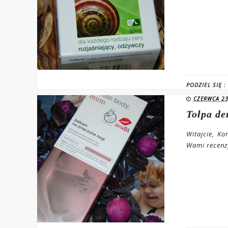
PODZIEL SIĘ :
CZERWCA 23
Tołpa d
Witajcie, Ko
Wami recenzj