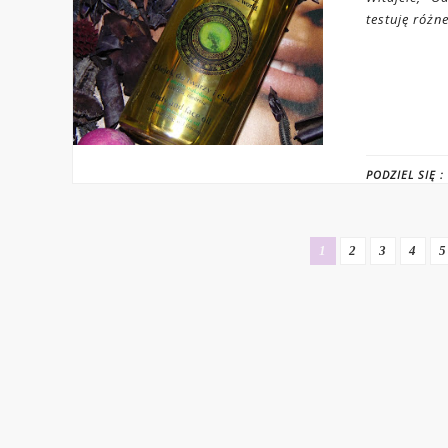
testuję różne
PODZIEL SIĘ :
1
2
3
4
5