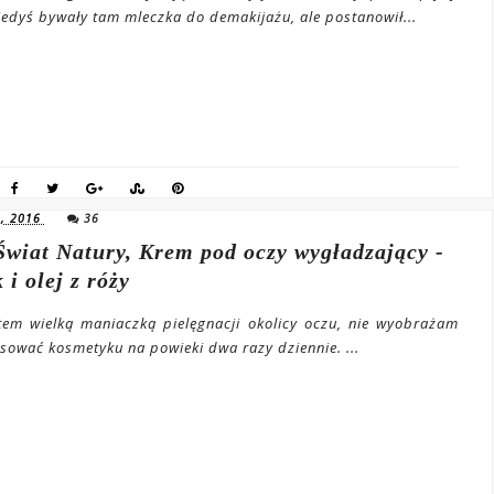
iedyś bywały tam mleczka do demakijażu, ale postanowił...
, 2016
36
Świat Natury, Krem pod oczy wygładzający -
 i olej z róży
stem wielką maniaczką pielęgnacji okolicy oczu, nie wyobrażam
osować kosmetyku na powieki dwa razy dziennie. ...