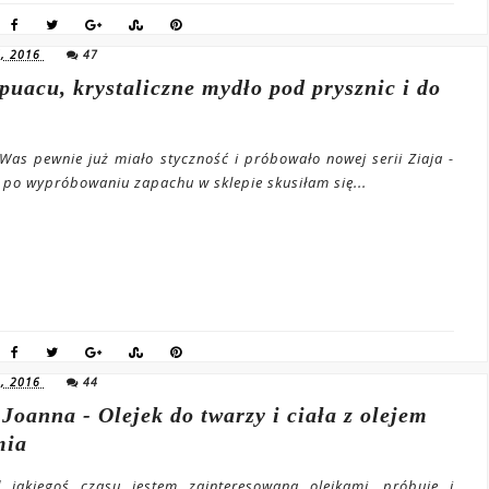
, 2016
47
puacu, krystaliczne mydło pod prysznic i do
 Was pewnie już miało styczność i próbowało nowej serii Ziaja -
 po wypróbowaniu zapachu w sklepie skusiłam się...
, 2016
44
 Joanna - Olejek do twarzy i ciała z olejem
mia
d jakiegoś czasu jestem zainteresowana olejkami, próbuję i