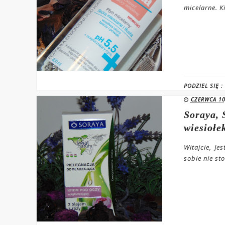
micelarne. K
PODZIEL SIĘ :
CZERWCA 10
Soraya, 
wiesiołek
Witajcie, Je
sobie nie st