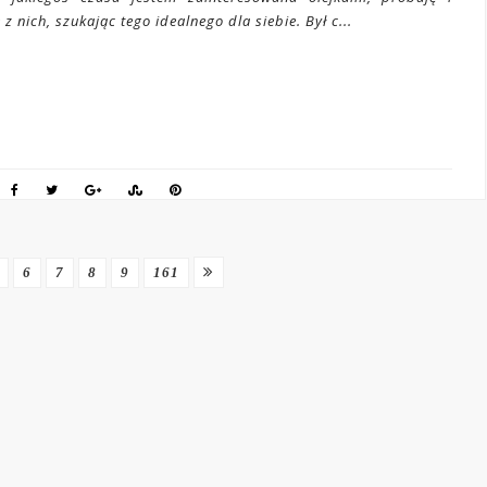
 z nich, szukając tego idealnego dla siebie. Był c...
6
7
8
9
161