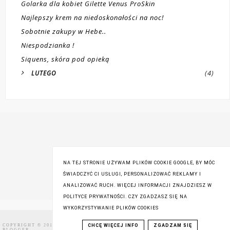
Golarka dla kobiet Gilette Venus ProSkin
Najlepszy krem na niedoskonałości na noc!
Sobotnie zakupy w Hebe..
Niespodzianka !
Siquens, skóra pod opieką
(4)
LUTEGO
NA TEJ STRONIE UŻYWAM PLIKÓW COOKIE GOOGLE, BY MÓC
ŚWIADCZYĆ CI USŁUGI, PERSONALIZOWAĆ REKLAMY I
ANALIZOWAĆ RUCH. WIĘCEJ INFORMACJI ZNAJDZIESZ W
POLITYCE PRYWATNOŚCI. CZY ZGADZASZ SIĘ NA
WYKORZYSTYWANIE PLIKÓW COOKIES
COPYRIGHT © 2016
PIRELKA BLOG - BEAUTY BLOG ♡
,
BLOG DESIGN:
CHCĘ WIĘCEJ INFO
ZGADZAM SIĘ
BLOGGER
KAROGRAFIA.PL