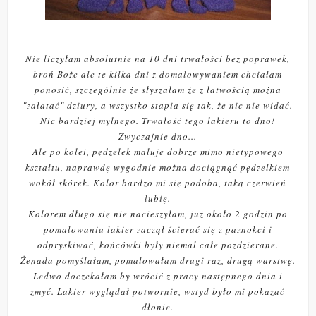
Nie liczyłam absolutnie na 10 dni trwałości bez poprawek,
broń Boże ale te kilka dni z domalowywaniem chciałam
ponosić, szczególnie że słyszałam że z łatwością można
"załatać" dziury, a wszystko stapia się tak, że nic nie widać.
Nic bardziej mylnego. Trwałość tego lakieru to dno!
Zwyczajnie dno...
Ale po kolei, pędzelek maluje dobrze mimo nietypowego
kształtu, naprawdę wygodnie można dociągnąć pędzelkiem
wokół skórek. Kolor bardzo mi się podoba, taką czerwień
lubię.
Kolorem długo się nie nacieszyłam, już około 2 godzin po
pomalowaniu lakier zaczął ścierać się z paznokci i
odpryskiwać, końcówki były niemal całe pozdzierane.
Żenada pomyślałam, pomalowałam drugi raz, drugą warstwę.
Ledwo doczekałam by wrócić z pracy następnego dnia i
zmyć. Lakier wyglądał potwornie, wstyd było mi pokazać
dłonie.