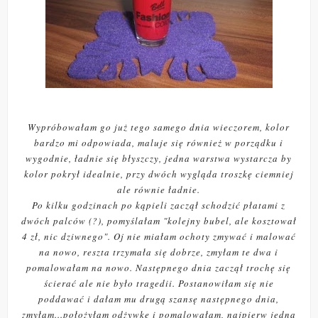
Wypróbowałam go już tego samego dnia wieczorem, kolor
bardzo mi odpowiada, maluje się również w porządku i
wygodnie, ładnie się błyszczy, jedna warstwa wystarcza by
kolor pokrył idealnie, przy dwóch wygląda troszkę ciemniej
ale równie ładnie.
Po kilku godzinach po kąpieli zaczął schodzić płatami z
dwóch palców (?), pomyślałam "kolejny bubel, ale kosztował
4 zł, nic dziwnego". Oj nie miałam ochoty zmywać i malować
na nowo, reszta trzymała się dobrze, zmyłam te dwa i
pomalowałam na nowo. Następnego dnia zaczął trochę się
ścierać ale nie było tragedii. Postanowiłam się nie
poddawać i dałam mu drugą szansę następnego dnia,
zmyłam...położyłam odżywkę i pomalowałam, najpierw jedną