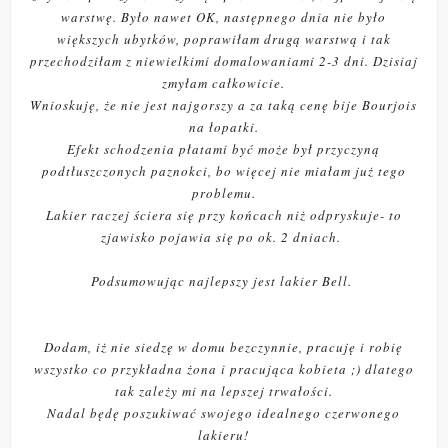
warstwę. Było nawet OK, następnego dnia nie było
większych ubytków, poprawiłam drugą warstwą i tak
przechodziłam z niewielkimi domalowaniami 2-3 dni. Dzisiaj
zmyłam całkowicie.
Wnioskuję, że nie jest najgorszy a za taką cenę bije Bourjois
na łopatki.
Efekt schodzenia płatami być może był przyczyną
podtłuszczonych paznokci, bo więcej nie miałam już tego
problemu.
Lakier raczej ściera się przy końcach niż odpryskuje- to
zjawisko pojawia się po ok. 2 dniach.
Podsumowując najlepszy jest lakier Bell.
Dodam, iż nie siedzę w domu bezczynnie, pracuję i robię
wszystko co przykładna żona i pracująca kobieta ;) dlatego
tak zależy mi na lepszej trwałości.
Nadal będę poszukiwać swojego idealnego czerwonego
lakieru!