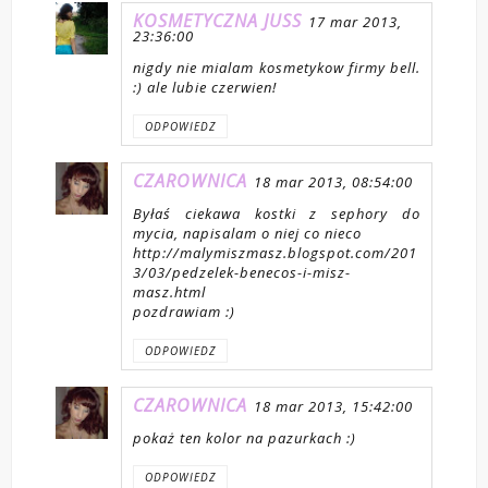
KOSMETYCZNA JUSS
17 mar 2013,
23:36:00
nigdy nie mialam kosmetykow firmy bell.
:) ale lubie czerwien!
ODPOWIEDZ
CZAROWNICA
18 mar 2013, 08:54:00
Byłaś ciekawa kostki z sephory do
mycia, napisalam o niej co nieco
http://malymiszmasz.blogspot.com/201
3/03/pedzelek-benecos-i-misz-
masz.html
pozdrawiam :)
ODPOWIEDZ
CZAROWNICA
18 mar 2013, 15:42:00
pokaż ten kolor na pazurkach :)
ODPOWIEDZ