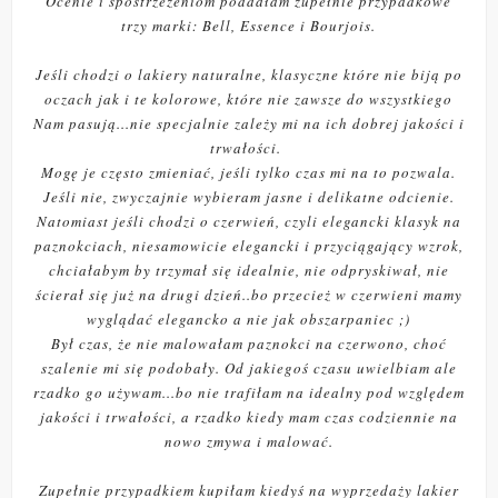
Ocenie i spostrzeżeniom poddałam zupełnie przypadkowe
trzy marki: Bell, Essence i Bourjois.
Jeśli chodzi o lakiery naturalne, klasyczne które nie biją po
oczach jak i te kolorowe, które nie zawsze do wszystkiego
Nam pasują...nie specjalnie zależy mi na ich dobrej jakości i
trwałości.
Mogę je często zmieniać, jeśli tylko czas mi na to pozwala.
Jeśli nie, zwyczajnie wybieram jasne i delikatne odcienie.
Natomiast jeśli chodzi o czerwień, czyli elegancki klasyk na
paznokciach, niesamowicie elegancki i przyciągający wzrok,
chciałabym by trzymał się idealnie, nie odpryskiwał, nie
ścierał się już na drugi dzień..bo przecież w czerwieni mamy
wyglądać elegancko a nie jak obszarpaniec ;)
Był czas, że nie malowałam paznokci na czerwono, choć
szalenie mi się podobały. Od jakiegoś czasu uwielbiam ale
rzadko go używam...bo nie trafiłam na idealny pod względem
jakości i trwałości, a rzadko kiedy mam czas codziennie na
nowo zmywa i malować.
Zupełnie przypadkiem kupiłam kiedyś na wyprzedaży lakier