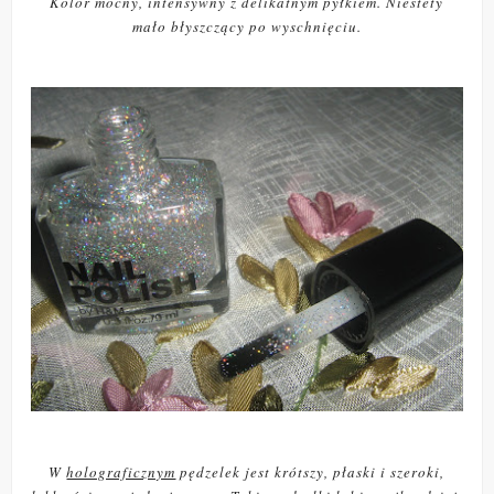
Kolor mocny, intensywny z delikatnym pyłkiem. Niestety
mało błyszczący po wyschnięciu.
W
holograficznym
pędzelek jest krótszy, płaski i szeroki,