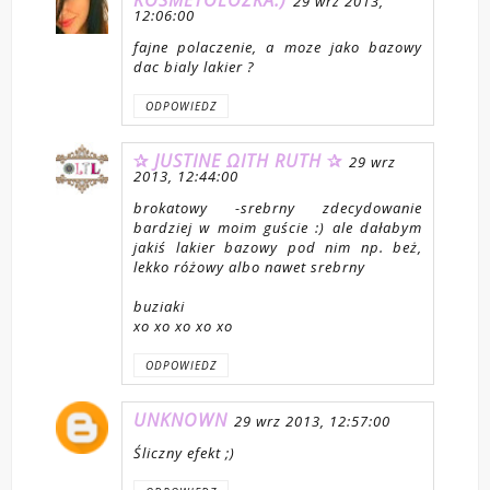
KOSMETOLOŻKA:)
29 wrz 2013,
12:06:00
fajne polaczenie, a moze jako bazowy
dac bialy lakier ?
ODPOWIEDZ
✰ JUSTINE ΩITH RUTH ✰
29 wrz
2013, 12:44:00
brokatowy -srebrny zdecydowanie
bardziej w moim guście :) ale dałabym
jakiś lakier bazowy pod nim np. beż,
lekko różowy albo nawet srebrny
buziaki
xo xo xo xo xo
ODPOWIEDZ
UNKNOWN
29 wrz 2013, 12:57:00
Śliczny efekt ;)