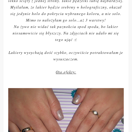
lekko ścięty z jednej strony. Takie pędzelki lubię najbardziej.
Myślałam, że lakier będzie srebrny + holograficzny, okazał
się jedynie holo do pokrycia wybranego koloru, a nie solo.
Mimo to nałożyłam go solo...aż 3 warstwy!
Na żywo nie widać tak paznokcia spod spodu, bo lakier
niesamowicie się błyszczy. Na zdjęciach nie udało mi się
tego ująć :(
Lakiery wysychają dość szybko, oczywiście potraktowałam je
wysuszaczem.
Oto efekty: