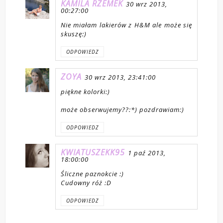
KAMILA RZEMEK
30 wrz 2013,
00:27:00
Nie miałam lakierów z H&M ale może się
skuszę:)
ODPOWIEDZ
ZOYA
30 wrz 2013, 23:41:00
piękne kolorki:)
może obserwujemy??:*) pozdrawiam:)
ODPOWIEDZ
KWIATUSZEKK95
1 paź 2013,
18:00:00
Śliczne paznokcie :)
Cudowny róż :D
ODPOWIEDZ