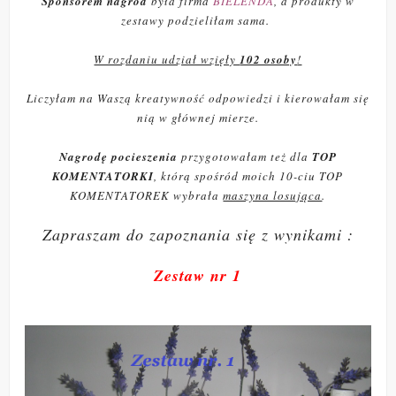
Sponsorem nagród
była firma
BIELENDA
, a produkty w
zestawy podzieliłam sama.
W rozdaniu udział wzięły
102 osoby
!
Liczyłam na Waszą kreatywność odpowiedzi i kierowałam się
nią w głównej mierze.
Nagrodę pocieszenia
przygotowałam też dla
TOP
KOMENTATORKI
, którą spośród moich 10-ciu TOP
KOMENTATOREK wybrała
maszyna losująca
.
Zapraszam do zapoznania się z wynikami :
Zestaw nr 1