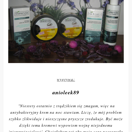
wygrywa:
anioleek89
"
Niestety ostatnio z trądzikiem się zmagam, więc na
antybakteryjny krem na noc stawiam. Liczę, że mój problem
szybko zlikwiduje i nieszczęsne pryszcze zredukuje. Być może
dzięki temu kremowi wypowiem wojnę niejednemu
‘nieprzyjacielowi’. Chciałabym też aby moja cera poszarzała