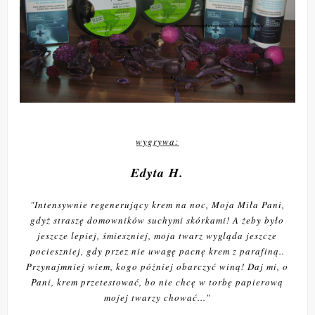
wygrywa:
Edyta H.
"
Intensywnie regenerujący krem na noc, Moja Miła Pani,
gdyż straszę domowników suchymi skórkami! A żeby było
jeszcze lepiej, śmieszniej, moja twarz wygląda jeszcze
pocieszniej, gdy przez nie uwagę pacnę krem z parafiną..
Przynajmniej wiem, kogo później obarczyć winą! Daj mi, o
Pani, krem przetestować, bo nie chcę w torbę papierową
mojej twarzy chować..."