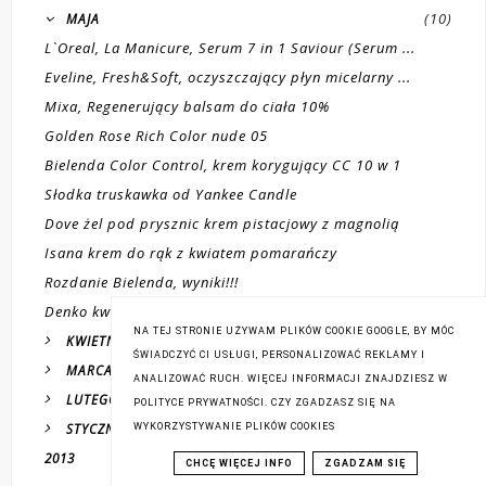
(10)
MAJA
L`Oreal, La Manicure, Serum 7 in 1 Saviour (Serum ...
Eveline, Fresh&Soft, oczyszczający płyn micelarny ...
Mixa, Regenerujący balsam do ciała 10%
Golden Rose Rich Color nude 05
Bielenda Color Control, krem korygujący CC 10 w 1
Słodka truskawka od Yankee Candle
Dove żel pod prysznic krem pistacjowy z magnolią
Isana krem do rąk z kwiatem pomarańczy
Rozdanie Bielenda, wyniki!!!
Denko kwiecień 2014
NA TEJ STRONIE UŻYWAM PLIKÓW COOKIE GOOGLE, BY MÓC
(12)
KWIETNIA
ŚWIADCZYĆ CI USŁUGI, PERSONALIZOWAĆ REKLAMY I
(24)
MARCA
ANALIZOWAĆ RUCH. WIĘCEJ INFORMACJI ZNAJDZIESZ W
(12)
LUTEGO
POLITYCE PRYWATNOŚCI. CZY ZGADZASZ SIĘ NA
(14)
STYCZNIA
WYKORZYSTYWANIE PLIKÓW COOKIES
(158)
2013
CHCĘ WIĘCEJ INFO
ZGADZAM SIĘ