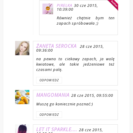
PIRELKA
30 cze 2015,
10:39:00
Również chętnie bym ten
zapach spróbowała ;)
ŻANETA SEROCKA
28 cze 2015,
09:36:00
na pewno to ciekawy zapach, ja wolę
kwiatowe, ale takie jedzeniowe też
czasami palę.
ODPOWIEDZ
MANGOMANIA
28 cze 2015, 09:55:00
Muszę go koniecznie poznać:)
ODPOWIEDZ
LET IT SPARKLE....
28 cze 2015,