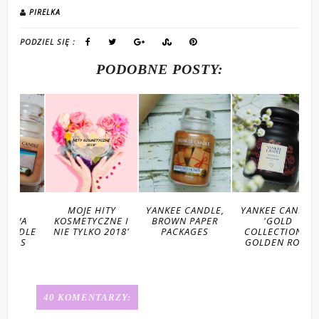
PIRELKA
PODZIEL SIĘ :
PODOBNE POSTY:
MOJE HITY
YANKEE CANDLE,
YANKEE CANDLE
A
KOSMETYCZNE I
BROWN PAPER
'GOLD
LE
NIE TYLKO 2018'
PACKAGES
COLLECTION' -
S
GOLDEN ROSE
40 KOMENTARZY: