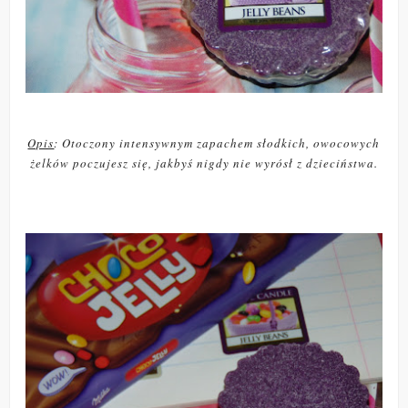
Opis
: Otoczony intensywnym zapachem słodkich, owocowych
żelków poczujesz się, jakbyś nigdy nie wyrósł z dzieciństwa.