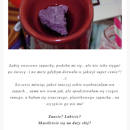
Lubię owocowe zapachy, podoba mi się.. ale nie żeby sięgać
po świecę :) no może gdybym dorwała w jakiejś super cenie?!
;)
Szczerze mówiąc jakoś inaczej sobie wyobrażałam ten
zapach... sama nie wiem jak, ale spodziewałam się czegoś
innego, a bałam się sztucznego, plastikowego zapachu - na
szczęście go nie ma!
Znacie? Lubicie?
Skusiłyście się na duży słój?