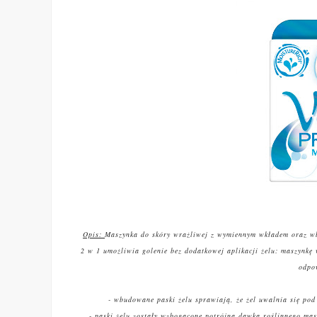
Opis:
Maszynka do skóry wrażliwej z wymiennym wkładem oraz wb
2 w 1 umożliwia golenie bez dodatkowej aplikacji żelu: maszynkę w
odpo
- wbudowane paski żelu sprawiają, że żel uwalnia się po
- paski żelu zostały wzbogacone potrójną dawką roślinnego mas