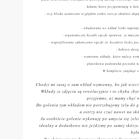
kokum) które przypominają w kons
- trzy blisko ustawione względem siebie ostrza idealnie dop
- wbudowane we wkład listki napinaj
- ergonomiczny kształt rączki sprawia, że maszyn
- wyprofilowane zakończenie rączki (w kształcie łezki) 
- kobiecy desig
- wymienne wkłady, które należy wymi
- plastikowa podstawka pozwala na
W komplecie znajduje s
Chodzi mi tutaj o sam wkład wymienny, bo jak wiec
Wkłady ze zdjęcia są rewelacyjnie i to chyba zbyt
przyjemne, aż mamy chęć 
Do golenia tym wkładem nie potrzebujemy żelu do g
a ostrzy nie czuć nawet na sk
Ja osobiście golenie wykonuję po umyciu się żele
idealny a dodatkowo nie jeździmy po samej skórze.
było