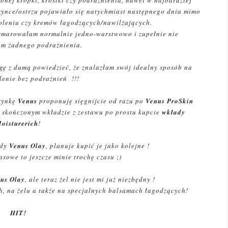
nej kropki, krostki czy podrażnienia, nawet w najbardziej
zynce/ostrzu pojawiało się natychmiast następnego dnia mimo
oleniu czy kremów łagodzących/nawilżających.
smarowałam normalnie jedno-warstwowo i zupełnie nie
m żadnego podrażnienia.
gę z dumą powiedzieć, że znalazłam swój idealny sposób na
lenie bez podrażnień !!!
szynkę
Venus
proponuję sięgnijcie od razu po
Venus ProSkin
o skończonym wkładzie z zestawu po prostu kupcie
wkłady
oisturerich
!
dy
Venus Olay
, planuje kupić je jako kolejne !
asowe to jeszcze minie trochę czasu ;)
us Olay
, ale teraz żel nie jest mi już niezbędny !
, na żelu a także na specjalnych balsamach łagodzących!
HIT!