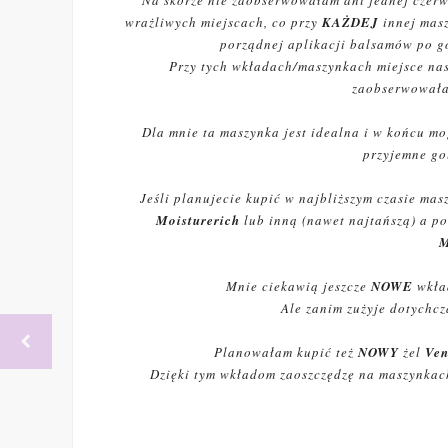
Na skórze nie zaobserwowałam ani jednej czerwo
wrażliwych miejscach, co przy
KAŻDEJ
innej mas
porządnej aplikacji balsamów po g
Przy tych wkładach/maszynkach miejsce na
zaobserwowała
Dla mnie ta maszynka jest idealna i w końcu mo
przyjemne go
Jeśli planujecie kupić w najbliższym czasie ma
Moisturerich
lub inną (nawet najtańszą) a p
M
Mnie ciekawią jeszcze
NOWE
wkła
Ale zanim zużyje dotychcz
Planowałam kupić też
NOWY
żel
Ven
Dzięki tym wkładom zaoszczędzę na maszynkach