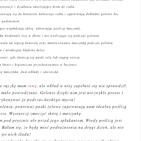
ystencji i działaniu nawilżający krem do ciała,
asowują się do konturów kobiecego ciała i zapewniają dokładne golenie bez
podrażnień,
ące wygładzają skórę, ułatwiając poślizg maszynki,
ka doskonale leży w dłoni i nie wyślizguje się podczas golenia,
pozwala na lepszą kontrolę oraz manewrowanie maszynką podczas golenia,
n i atrakcyjny błękitny kolor,
enić, gdy skończą się paski żelu lub stępią ostrza,
 łatwe i higieniczne przechowywanie w łazience.
ię maszynka, dwa wkłady i zawieszka.
ie rączkę mam
inną
, ale wkład w niej zupełnie się nie sprawdził.
 mało powiedziane. Golenie dzięki nim jest niezwykle proste i
wykonywać je podczas każdego mycia!
olenia, ponieważ paski żelowe zapewniają nam idealny poślizg
órze. Wystarczy zmoczyć skórę i maszynkę.
m pod prysznic ale przed jego spłukaniem. Wtedy poślizg jest
 Bałam się, że będę mieć podrażnienia na drugi dzień, ale nie
 po nich śladu!