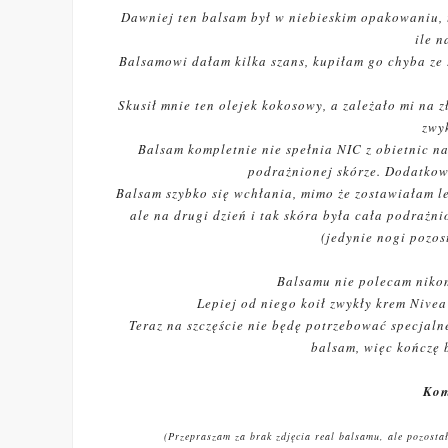
Dawniej ten balsam był w niebieskim opakowaniu, 
ile n
Balsamowi dałam kilka szans, kupiłam go chyba ze 3
Skusił mnie ten olejek kokosowy, a zależało mi na 
zwy
Balsam kompletnie nie spełnia NIC z obietnic na
podrażnionej skórze. Dodatkow
Balsam szybko się wchłania, mimo że zostawiałam 
ale na drugi dzień i tak skóra była cała podrażn
(jedynie nogi pozos
Balsamu nie polecam nikom
Lepiej od niego koił zwykły krem Nive
Teraz na szczęście nie będę potrzebować specjal
balsam, więc kończę 
Kom
(Przepraszam za brak zdjęcia real balsamu, ale pozostał