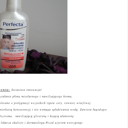
centa:
Światowa innowacja!
ziałanie płynu micelarnego i nawilżającego kremu.
olecane o pielęgnacji wszystkich typów cery, również wrażliwej.
 nietłustą konsystencję i nie wymaga spłukiwania wodą. Zawiera łagodzące
sztromu, nawilżającą glicerynę i kojącą alantoinę
.
lekarza okulisty i dermatologa.
Przed użyciem wstrząsnąć.