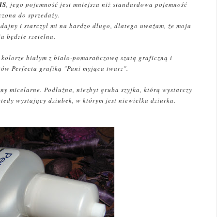
IS
, jego pojemność jest mniejsza niż standardowa pojemność
czona do sprzedaży.
ydajny i starczył mi na bardzo długo, dlatego uważam, że moja
ja będzie rzetelna.
 kolorze białym z biało-pomarańczową szatą graficzną i
ów Perfecta grafiką "Pani myjąca twarz".
yny micelarne. Podłużna, niezbyt gruba szyjka, którą wystarczy
tedy wystający dziubek, w którym jest niewielka dziurka.