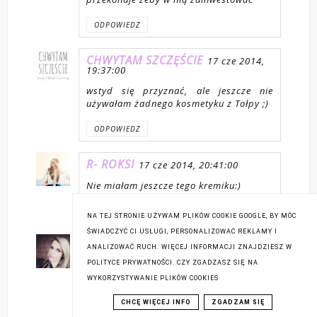
ODPOWIEDZ
CHWYTAM SZCZĘŚCIE
17 cze 2014,
19:37:00
wstyd się przyznać, ale jeszcze nie
używałam żadnego kosmetyku z Tołpy ;)
ODPOWIEDZ
R- ROKSI
17 cze 2014, 20:41:00
Nie miałam jeszcze tego kremiku:)
ODPOWIEDZ
NA TEJ STRONIE UŻYWAM PLIKÓW COOKIE GOOGLE, BY MÓC
ŚWIADCZYĆ CI USŁUGI, PERSONALIZOWAĆ REKLAMY I
ANQELIQUE
17 cze 2014, 20:49:00
ANALIZOWAĆ RUCH. WIĘCEJ INFORMACJI ZNAJDZIESZ W
POLITYCE PRYWATNOŚCI. CZY ZGADZASZ SIĘ NA
czekam na recenzję serum :) i oczywiście
też muszę wybrać się do Hebe
WYKORZYSTYWANIE PLIKÓW COOKIES
CHCĘ WIĘCEJ INFO
ZGADZAM SIĘ
ODPOWIEDZ