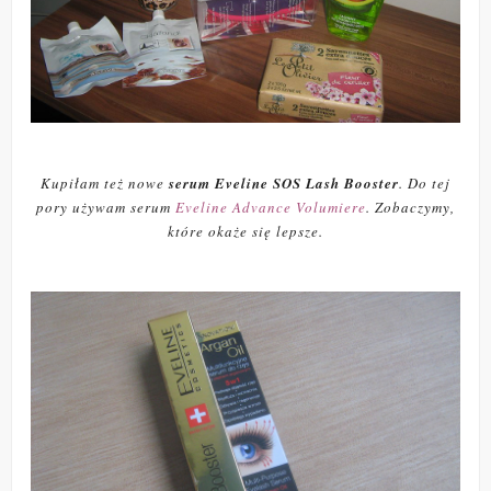
Kupiłam też nowe
serum Eveline SOS Lash Booster
. Do tej
pory używam serum
Eveline Advance Volumiere
. Zobaczymy,
które okaże się lepsze.