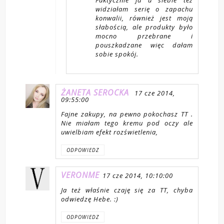
Faktycznie ja u siebie też
widziałam serię o zapachu
konwalii, również jest moją
słabością, ale produkty było
mocno przebrane i
pouszkadzane więc dałam
sobie spokój.
ŻANETA SEROCKA
17 cze 2014,
09:55:00
Fajne zakupy, na pewno pokochasz TT .
Nie miałam tego kremu pod oczy ale
uwielbiam efekt rozświetlenia,
ODPOWIEDZ
VERONME
17 cze 2014, 10:10:00
Ja też właśnie czaję się za TT, chyba
odwiedzę Hebe. :)
ODPOWIEDZ