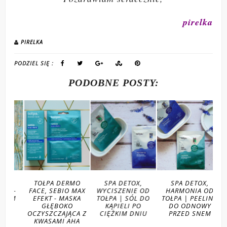
pirelka
PIRELKA
PODZIEL SIĘ :
PODOBNE POSTY:
 -
TOŁPA DERMO
SPA DETOX,
SPA DETOX,
A-
FACE, SEBIO MAX
WYCISZENIE OD
HARMONIA OD
UM
EFEKT - MASKA
TOŁPA | SÓL DO
TOŁPA | PEELING
GŁĘBOKO
KĄPIELI PO
DO ODNOWY
OCZYSZCZAJĄCA Z
CIĘŻKIM DNIU
PRZED SNEM
KWASAMI AHA