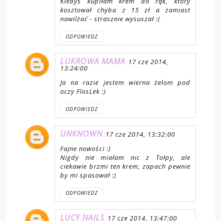
Kiedyś kupiłam krem do rąk, który
kosztował chyba z 15 zł a zamiast
nawilżać - strasznie wysuszał :(
ODPOWIEDZ
LUKROWA MAMA
17 cze 2014,
13:24:00
Ja na razie jestem wierna żelom pod
oczy FlosLek :)
ODPOWIEDZ
UNKNOWN
17 cze 2014, 13:32:00
Fajne nowości :)
Nigdy nie miałam nic z Tołpy, ale
ciekawie brzmi ten krem, zapach pewnie
by mi spasował :)
ODPOWIEDZ
LUCY NAILS
17 cze 2014, 13:47:00