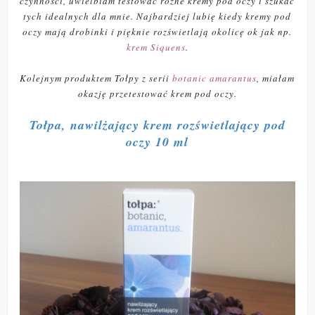
czynności, uwielbiam testować różne kremy pod oczy i szukać
tych idealnych dla mnie. Najbardziej lubię kiedy kremy pod
oczy mają drobinki i pięknie rozświetlają okolicę ok jak np.
krem Siquens
.
Kolejnym produktem Tołpy z serii
botanic amarantus
, miałam
okazję przetestować krem pod oczy.
Tołpa, nawilżający krem rozświetlający pod
oczy 10 ml