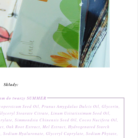
Składy:
rem do twarzy SUMMER
opersicum Seed Oil, Prunus Amygdalus Dulcis Oil, Glycerin,
lyceryl Stearate Citrate, Linum Usitatissimum Seed Oil,
rylate, Simmondsia Chinensis Seed Oil, Cocos Nucifera Oil,
ct, Oak Root Extract, Mel Extract, Hydrogenated Starch
, Sodium Hyaluronate, Glyceryl Caprylate, Sodium Phytate,