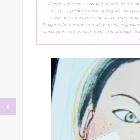
obrzęki czyli tzw. worki pod oczami, działa a
nawilża, wyraźnie poprawia wygląd i kondycj
ochronny na powierzchni skóry, który stan
Kompozycja, która w naturalny sposób wspomaga
wspomaga proces redukcji cieni oraz minimalizuje