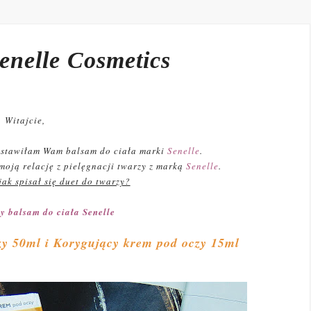
Senelle Cosmetics
Witajcie,
dstawiłam Wam balsam do ciała marki
Senelle
.
 moją relację z pielęgnacji twarzy z marką
Senelle
.
jak spisał się duet do twarzy?
y balsam do ciała Senelle
zy 50ml i Korygujący krem pod oczy 15ml