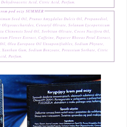
Dehydroacetic Acid, Citric Acid, Parfum.
 krem pod oczy SUMMER
ssimum Seed Oil, Prunus Amygdalus Dulcis Oil, Propanediol,
 Oligosaccharides, Cetearyl Olivate, Solanum Lycopersicum
ia Chinensis Seed Oil, Sorbitan Olivate, Cocos Nucifera Oil,
tum Flower Extract, Caffeine, Papaver Rhoeas Petal Extract,
Oil, Olea Europaea Oil Unsaponifiables, Sodium Phytate,
 Xanthan Gum, Sodium Benzoate, Potassium Sorbate, Citric
cid, Parfum.