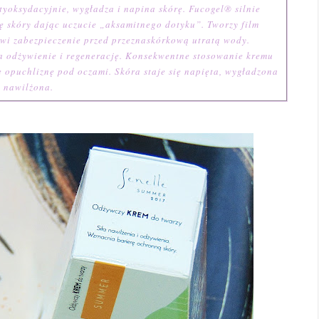
ntyoksydacyjnie, wygładza i napina skórę. Fucogel® silnie
ę skóry dając uczucie „aksamitnego dotyku”. Tworzy film
owi zabezpieczenie przed przeznaskórkową utratą wody.
 odżywienie i regenerację. Konsekwentne stosowanie kremu
 opuchliznę pod oczami. Skóra staje się napięta, wygładzona
i nawilżona.