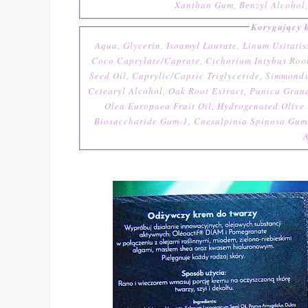
Xanthan Gum, Benzyl Alcohol, 
Korygujący
Aqua, Glycerin, Isoamyl Laurate, Linum Usitati
Coco Caprylate/Caprate, Cichorium Intybus Root
Seed Oil, Caprylic/Capric Triglyceride, Simmonds
Cetearyl Alcohol, Oak Root Extract, Punica Grana
Olea Europaea Fruit Oil, Hydrogenated Olive 
Biosaccharide Gum-1, Caesalpinia Spinosa Gum,
A