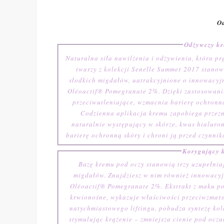
Od
Odżywczy k
Naturalna siła nawilżenia i odżywienia, która prężnie prac
twarzy z kolekcji Senelle Summer 2017 stanowi
słodkich migdałów, uatrakcyjnione o innowacyj
Oléoactif® Pomegranate 2%. Dzięki zastosowani
przeciwutleniające, wzmacnia barierę ochronną
Codzienna aplikacja kremu zapobiega przezn
naturalnie występujący w skórze, kwas hialur
barierę ochronną skóry i chroni ją przed czynni
Korygujący
Bazę kremu pod oczy stanowią trzy uzupełniają
migdałów. Znajdziesz w nim również innowacyjne olejowe substancje aktywne: Oléoactif® DIAM 2% oraz
Oléoactif® Pomegranate 2%. Ekstrakt z maku po
krwionośne, wykazuje właściwości przeciwzmarsz
natychmiastowego liftingu, pobudza syntezę ko
stymulując krążenie – zmniejsza cienie pod ocza