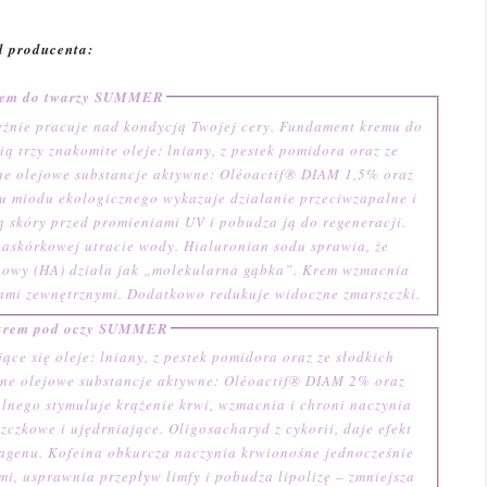
 producenta:
rem do twarzy SUMMER
uje nad kondycją Twojej cery. Fundament kremu do
ą trzy znakomite oleje: lniany, z pestek pomidora oraz ze
ne olejowe substancje aktywne: Oléoactif® DIAM 1,5% oraz
u miodu ekologicznego wykazuje działanie przeciwzapalne i
 skóry przed promieniami UV i pobudza ją do regeneracji.
askórkowej utracie wody. Hialuronian sodu sprawia, że
onowy (HA) działa jak „molekularna gąbka”. Krem wzmacnia
kami zewnętrznymi. Dodatkowo redukuje widoczne zmarszczki.
 krem pod oczy SUMMER
ce się oleje: lniany, z pestek pomidora oraz ze słodkich
lnego stymuluje krążenie krwi, wzmacnia i chroni naczynia
czkowe i ujędrniające. Oligosacharyd z cykorii, daje efekt
lagenu. Kofeina obkurcza naczynia krwionośne jednocześnie
mi, usprawnia przepływ limfy i pobudza lipolizę – zmniejsza