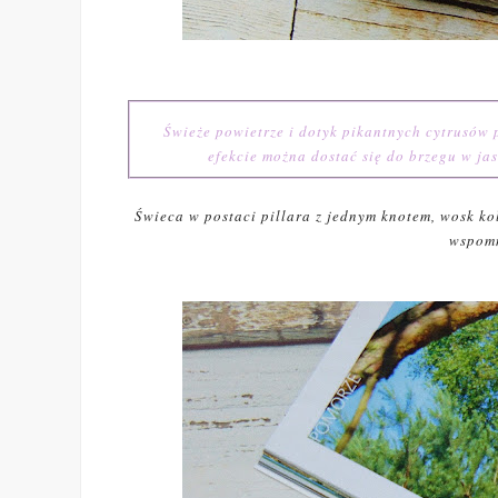
Świeże powietrze i dotyk pikantnych cytrusów p
efekcie można dostać się do brzegu w ja
Świeca w postaci pillara z jednym knotem, wosk ko
wspomn