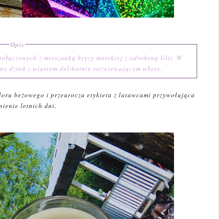
Opis
ołączonych z mieszanką bryzy morskiej z odrobiną lilii. W
sny dzień z wiatrem delikatnie rozwiewającym włosy.
loru beżowego i przeurocza etykieta z latawcami przywołująca
ienie letnich dni.