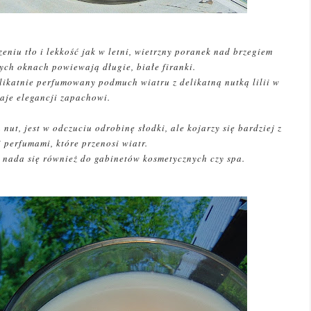
eniu tło i lekkość jak w letni, wietrzny poranek nad brzegiem
ych oknach powiewają długie, białe firanki.
elikatnie perfumowany podmuch wiatru z delikatną nutką lilii w
daje elegancji zapachowi.
t, jest w odczuciu odrobinę słodki, ale kojarzy się bardziej z
i perfumami, które przenosi wiatr.
e nada się również do gabinetów kosmetycznych czy spa.