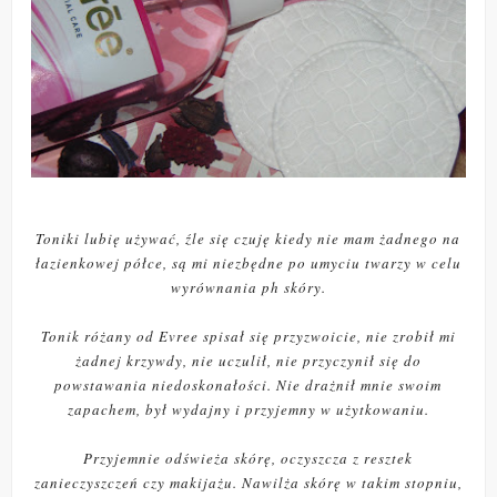
Toniki lubię używać, źle się czuję kiedy nie mam żadnego na
łazienkowej półce, są mi niezbędne po umyciu twarzy w celu
wyrównania ph skóry.
Tonik różany od Evree spisał się przyzwoicie, nie zrobił mi
żadnej krzywdy, nie uczulił, nie przyczynił się do
powstawania niedoskonałości. Nie drażnił mnie swoim
zapachem, był wydajny i przyjemny w użytkowaniu.
Przyjemnie odświeża skórę, oczyszcza z resztek
zanieczyszczeń czy makijażu. Nawilża skórę w takim stopniu,