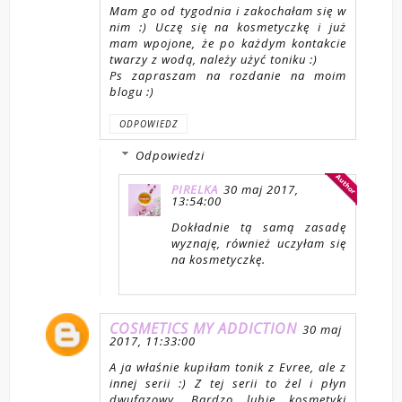
Mam go od tygodnia i zakochałam się w
nim :) Uczę się na kosmetyczkę i już
mam wpojone, że po każdym kontakcie
twarzy z wodą, należy użyć toniku :)
Ps zapraszam na rozdanie na moim
blogu :)
ODPOWIEDZ
Odpowiedzi
PIRELKA
30 maj 2017,
13:54:00
Dokładnie tą samą zasadę
wyznaję, również uczyłam się
na kosmetyczkę.
COSMETICS MY ADDICTION
30 maj
2017, 11:33:00
A ja właśnie kupiłam tonik z Evree, ale z
innej serii :) Z tej serii to żel i płyn
dwufazowy. Bardzo lubię kosmetyki