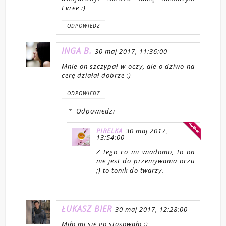
Evree :)
ODPOWIEDZ
INGA B.
30 maj 2017, 11:36:00
Mnie on szczypał w oczy, ale o dziwo na
cerę działał dobrze :)
ODPOWIEDZ
Odpowiedzi
PIRELKA
30 maj 2017,
13:54:00
Z tego co mi wiadomo, to on
nie jest do przemywania oczu
;) to tonik do twarzy.
ŁUKASZ BIER
30 maj 2017, 12:28:00
Miło mi się go stosowało :)