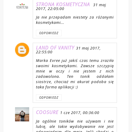
STRONA KOSMETYCZNA
31 maj
2017, 22:05:00
Ja nie przepadam niestety za różanymi
kosmetykami...
ODPOWIEDZ
LAND OF VANITY
31 maj 2017,
22:55:00
Marka Evree już jakiś czas temu zraziła
swoimi kosmetykami. Zawsze szczypią
mnie w oczy i nie jestem z nich
zadowolona. Ten tonik oddałam
siostrze, chociaż mi akurat podoba się
taka forma aplikacji :)
ODPOWIEDZ
COOSURE
1 cze 2017, 00:36:00
Ja ogólnie toników nie używam i nie
lubię, ale takie wydobywanie nie jest
odpowiednim dla mnie. Jeśli chodzi o