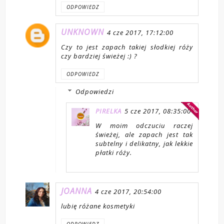
ODPOWIEDZ
UNKNOWN
4 cze 2017, 17:12:00
Czy to jest zapach takiej słodkiej róży
czy bardziej świeżej :) ?
ODPOWIEDZ
Odpowiedzi
PIRELKA
5 cze 2017, 08:35:00
W moim odczuciu raczej
świeżej, ale zapach jest tak
subtelny i delikatny, jak lekkie
płatki róży.
JOANNA
4 cze 2017, 20:54:00
lubię różane kosmetyki
ODPOWIEDZ