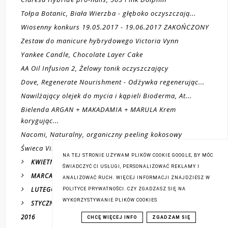
Tołpa Botanic, Biała Wierzba - głęboko oczyszczają...
Wiosenny konkurs 19.05.2017 - 19.06.2017 ZAKOŃCZONY
Zestaw do manicure hybrydowego Victoria Vynn
Yankee Candle, Chocolate Layer Cake
AA Oil Infusion 2, Żelowy tonik oczyszczający
Dove, Regenerate Nourishment - Odżywka regenerując...
Nawilżający olejek do mycia i kąpieli Bioderma, At...
Bielenda ARGAN + MAKADAMIA + MARULA Krem
korygując...
Nacomi, Naturalny, organiczny peeling kokosowy
Świeca Village Candle, Powder Fresh
NA TEJ STRONIE UŻYWAM PLIKÓW COOKIE GOOGLE, BY MÓC
(15)
KWIETNIA
ŚWIADCZYĆ CI USŁUGI, PERSONALIZOWAĆ REKLAMY I
(14)
MARCA
ANALIZOWAĆ RUCH. WIĘCEJ INFORMACJI ZNAJDZIESZ W
(15)
LUTEGO
POLITYCE PRYWATNOŚCI. CZY ZGADZASZ SIĘ NA
WYKORZYSTYWANIE PLIKÓW COOKIES
(22)
STYCZNIA
(59)
2016
CHCĘ WIĘCEJ INFO
ZGADZAM SIĘ