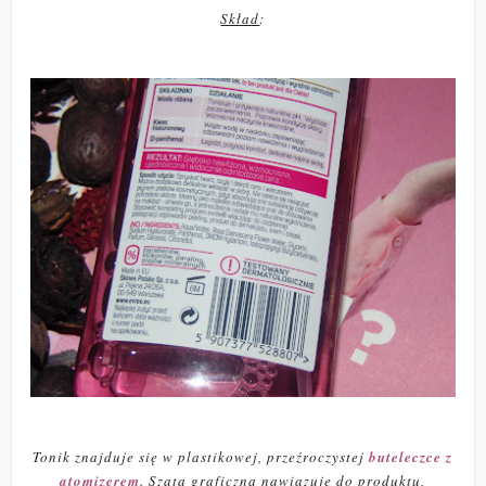
Skład
:
Tonik znajduje się w plastikowej, przeźroczystej
buteleczce z
atomizerem
. Szata graficzna nawiązuje do produktu,