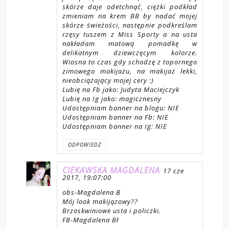
skórze daje odetchnąć, ciężki podkład
zmieniam na krem BB by nadać mojej
skórze świeżości, następnie podkreślam
rzęsy tuszem z Miss Sporty a na usta
nakładam matową pomadkę w
delikatnym dziewczęcym kolorze.
Wiosna to czas gdy schodzę z topornego
zimowego makijażu, na makijaż lekki,
nieobciążający mojej cery :)
Lubię na Fb jako: Judyta Maciejczyk
Lubię na Ig jako: magicznesny
Udostępniam banner na blogu: NIE
Udostępniam banner na Fb: NIE
Udostępniam banner na Ig: NIE
ODPOWIEDZ
CIEKAWSKA MAGDALENA
17 cze
2017, 19:07:00
obs-Magdalena B
Mój look makijązowy??
Brzoskwiniowe usta i policzki.
FB-Magdalena Bł