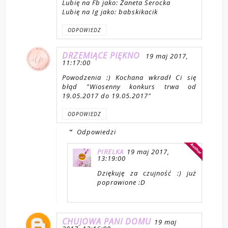
Lubię na Fb jako: Żaneta Serocka
Lubię na Ig jako: babskikacik
ODPOWIEDZ
DRZEMIĄCE PIĘKNO
19 maj 2017,
11:17:00
Powodzenia :) Kochana wkradł Ci się
błąd "Wiosenny konkurs trwa od
19.05.2017 do 19.05.2017"
ODPOWIEDZ
Odpowiedzi
PIRELKA
19 maj 2017,
13:19:00
Dziękuję za czujność :) już
poprawione :D
CHUJOWA PANI DOMU
19 maj