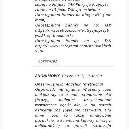
Lubię na Fb jako: TAK Patrycja Przybysz
Lubię na IG jako: TAK sprzeciwiona
Udostępniam banner na blogu: NIE ( nie
mam)
Udostępniam banner na Fb: TAK
https://m.facebook.com/patrycja.przyb
ysz2?ref=bookmarks
Udostępniam banner na Ig: TAK
https://www.instagram.com/p/BVMkhrih
9S0/
ODPOWIEDZ
ANONIMOWY
13 cze 2017, 17:41:00
Obserwuję jako: Angelika (pietrucha)
Odpowiedź na pytanie: Wiosenny look
makijazowy to u mnie stonowane oko
(brązy), najlepiej przyciemnione
wewnętrzne kąciki oka, a na ustach
delikatny róż (byle nie czerwień!). Dla
mnie look to także umalowane
paznokcie, a że wiosna kojarzy mi się z
delikatnością to powoli wkraczają