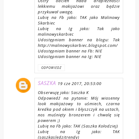
Ostry odcień nada drapieżności
lekkiemu makijażowi oraz będzie
przykuwał uwagę.
Lubię na Fb jako: TAK jako Malinowy
Skarbiec
Lubię na Ig jako: Tak jako
malinowyskarbiec
Udostępniam banner na blogu: Tak
http://malinowyskarbiec.blogspot.com/
Udostępniam banner na Fb: NIE
Udostępniam banner na Ig: NIE
ODPOWIEDZ
SASZKA
19 cze 2017, 20:53:00
Obserwuję jako: Saszka K
Odpowiedź na pytanie: Mój wiosenny
look makijażowy to uśmiech, czarna
kredka pod okiem i błyszczyk na ustach,
nos muśnięty bronzerem i chwalę się
powerem ;)
Lubię na Fb jako: TAK (Saszka Kołodziej)
Lubię na Ig jako: TAK
(saszkasledzitrendy)