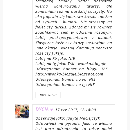
zachodzą zmiany. Nadal pozostaję
wierna konturowaniu twarzy, ale
zamieniam róż na bardziej soczysty. Na
oku pojawia się kolorowa kreska zależna
od sytuacji i humoru. Nie straszny mi
fiolet czy turkus. Zdarza mi się również
zaaplikować cień w odcieniu różanym.
Lubię poeksperymentować z ustami.
Klasyczne beże czy brązy zostawiam na
inne okazje. Wiosną dominują soczyste
róże czy fuksje.
Lubię na Fb jako: NIE
Lubię na Ig jako: TAK - iwonka.bloguje
Udostępniam banner na blogu: TAK -
http://iwonka-bloguje.blogspot.com
Udostępniam banner na Fb: NIE
Udostępniam banner na Ig: NIE
ODPOWIEDZ
DYCIA ♥
17 cze 2017, 12:18:00
Obserwuję jako: Judyta Maciejczyk
Odpowiedź na pytanie: Jako że wiosna
jest porą odrodzenia, to także mojej