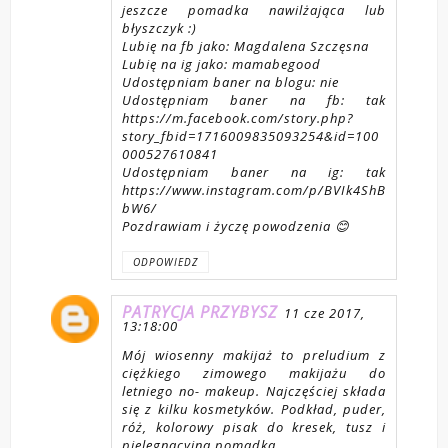
jeszcze pomadka nawilżająca lub
błyszczyk :)
Lubię na fb jako: Magdalena Szczęsna
Lubię na ig jako: mamabegood
Udostępniam baner na blogu: nie
Udostępniam baner na fb: tak
https://m.facebook.com/story.php?
story_fbid=1716009835093254&id=100
000527610841
Udostępniam baner na ig: tak
https://www.instagram.com/p/BVIk4ShB
bW6/
Pozdrawiam i życzę powodzenia 😊
ODPOWIEDZ
PATRYCJA PRZYBYSZ
11 cze 2017,
13:18:00
Mój wiosenny makijaż to preludium z
ciężkiego zimowego makijażu do
letniego no- makeup. Najczęściej składa
się z kilku kosmetyków. Podkład, puder,
róż, kolorowy pisak do kresek, tusz i
pielęgnacyjna pomadka.