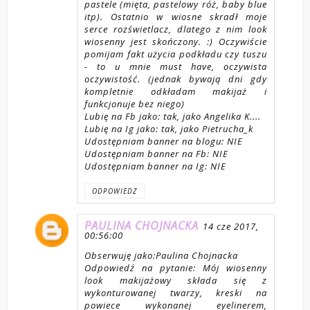
pastele (mięta, pastelowy róż, baby blue
itp). Ostatnio w wiosne skradł moje
serce rozświetlacz, dlatego z nim look
wiosenny jest skończony. :) Oczywiście
pomijam fakt użycia podkładu czy tuszu
- to u mnie must have, oczywista
oczywistość. (jednak bywają dni gdy
kompletnie odkładam makijaż i
funkcjonuje bez niego)
Lubię na Fb jako: tak, jako Angelika K....
Lubię na Ig jako: tak, jako Pietrucha_k
Udostępniam banner na blogu: NIE
Udostępniam banner na Fb: NIE
Udostępniam banner na Ig: NIE
ODPOWIEDZ
PAULINA CHOJNACKA
14 cze 2017,
00:56:00
Obserwuję jako:Paulina Chojnacka
Odpowiedź na pytanie: Mój wiosenny
look makijażowy składa się z
wykonturowanej twarzy, kreski na
powiece wykonanej eyelinerem,