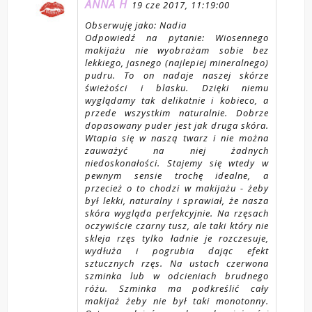
ANNA H
19 cze 2017, 11:19:00
Obserwuję jako: Nadia
Odpowiedź na pytanie: Wiosennego
makijażu nie wyobrażam sobie bez
lekkiego, jasnego (najlepiej mineralnego)
pudru. To on nadaje naszej skórze
świeżości i blasku. Dzięki niemu
wyglądamy tak delikatnie i kobieco, a
przede wszystkim naturalnie. Dobrze
dopasowany puder jest jak druga skóra.
Wtapia się w naszą twarz i nie można
zauważyć na niej żadnych
niedoskonałości. Stajemy się wtedy w
pewnym sensie trochę idealne, a
przecież o to chodzi w makijażu - żeby
był lekki, naturalny i sprawiał, że nasza
skóra wygląda perfekcyjnie. Na rzęsach
oczywiście czarny tusz, ale taki który nie
skleja rzęs tylko ładnie je rozczesuje,
wydłuża i pogrubia dając efekt
sztucznych rzęs. Na ustach czerwona
szminka lub w odcieniach brudnego
różu. Szminka ma podkreślić cały
makijaż żeby nie był taki monotonny.