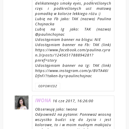
delikatenego smoky eyes, podkreślonych
rzęs i podkreślonych ust matową
pomadką w kolorze lekkiego różu :)
Lubię na Fb jako: TAK (nazwa) Paulina
Chojnacka
Lubię na Ig jako: TAK (nazwa)
@paulinchojnac
Udostępniam banner na blogu: NIE
Udostępniam banner na Fb: TAK (link)
https://www.facebook.com/paulina.cyra
n.3/posts/1245651788894281?
pnref=story
Udostępniam banner na Ig: TAK (link)
https://www.instagram.com/p/BVTA46I
DfnF/?taken-by=paulinchojnac
ODPOWIEDZ
IWONA
16 cze 2017, 16:26:00
Obserwuję jako: Iwona
Odpowiedź na pytanie: Ponieważ wiosną
wszystko budzi się do życia i jest
kolorowe, to i w moim nudnym makijażu