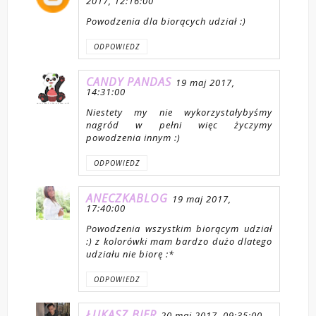
2017, 12:16:00
Powodzenia dla biorących udział :)
ODPOWIEDZ
CANDY PANDAS
19 maj 2017,
14:31:00
Niestety my nie wykorzystałybyśmy
nagród w pełni więc życzymy
powodzenia innym :)
ODPOWIEDZ
ANECZKABLOG
19 maj 2017,
17:40:00
Powodzenia wszystkim biorącym udział
:) z kolorówki mam bardzo dużo dlatego
udziału nie biorę :*
ODPOWIEDZ
ŁUKASZ BIER
20 maj 2017, 09:35:00