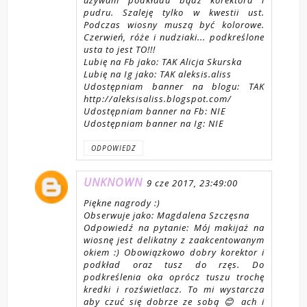
pudru. Szaleję tylko w kwestii ust.
Podczas wiosny muszą być kolorowe.
Czerwień, róże i nudziaki... podkreślone
usta to jest TO!!!
Lubię na Fb jako: TAK Alicja Skurska
Lubię na Ig jako: TAK aleksis.aliss
Udostępniam banner na blogu: TAK
http://aleksisaliss.blogspot.com/
Udostępniam banner na Fb: NIE
Udostępniam banner na Ig: NIE
ODPOWIEDZ
UNKNOWN
9 cze 2017, 23:49:00
Piękne nagrody :)
Obserwuje jako: Magdalena Szczęsna
Odpowiedź na pytanie: Mój makijaż na
wiosnę jest delikatny z zaakcentowanym
okiem :) Obowiązkowo dobry korektor i
podkład oraz tusz do rzęs. Do
podkreślenia oka oprócz tuszu trochę
kredki i rozświetlacz. To mi wystarcza
aby czuć się dobrze ze sobą 😊 ach i