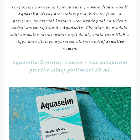
Poszukując nowego antyperspirantu, w moje dłonie wpadł
Aquaselin
. Nigdy nie miałam produktów tej firmy, a
przyznam, że brzmiał kusząco więc wybór padł na jeden z
rodzai antyperspirantów
Aquaselin
. Chciałam by produkt
miał normalne zastosowanie czyli do używania rano i/lub w
ciągu dnia dlatego wybrałam właśnie rodzaj
Sensitive
women
.
Aquaselin Sensitive women - Antyperspirant
przeciw silnej potliwości 50 ml