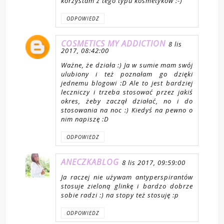
korzystam z tego typu kosmetyków :-)
ODPOWIEDZ
COSMETICS MY ADDICTION
8 lis
2017, 08:42:00
Ważne, że działa :) Ja w sumie mam swój
ulubiony i też poznałam go dzięki
jednemu blogowi :D Ale to jest bardziej
leczniczy i trzeba stosować przez jakiś
okres, żeby zaczął działać, no i do
stosowania na noc :) Kiedyś na pewno o
nim napiszę :D
ODPOWIEDZ
ANECZKABLOG
8 lis 2017, 09:59:00
Ja raczej nie używam antyperspirantów
stosuje zieloną glinkę i bardzo dobrze
sobie radzi :) na stopy też stosuję :p
ODPOWIEDZ