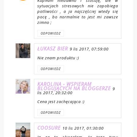
Kupiłam niedawno i stosuję, ale w
sytuacjach stresowych nie zapobiega
potliwości , a ja najczęściej wtedy się
pocę , bo normalnie to jest mi zawsze
zimno ;
ODPOWIEDZ
ŁUKASZ BIER
9 lis 2017, 07:59:00
Nie znam produktu :)
ODPOWIEDZ
KAROLINA - WSPIERAM
BLOGUJĄCYCH NA BLOGGERZE
9
lis 2017, 20:32:00
Cena jest zachęcająca :)
ODPOWIEDZ
COOSURE
10 lis 2017, 01:30:00
Ja za to słyszałam, że tego typu