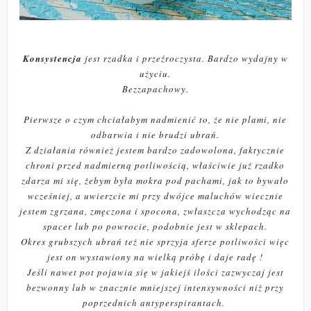
Konsystencja
jest rzadka i przeźroczysta. Bardzo wydajny w
użyciu.
Bezzapachowy.
Pierwsze o czym chciałabym nadmienić to, że nie plami, nie
odbarwia i nie brudzi ubrań.
Z działania również jestem bardzo zadowolona, faktycznie
chroni przed nadmierną potliwością, właściwie już rzadko
zdarza mi się, żebym była mokra pod pachami, jak to bywało
wcześniej, a uwierzcie mi przy dwójce maluchów wiecznie
jestem zgrzana, zmęczona i spocona, zwłaszcza wychodząc na
spacer lub po powrocie, podobnie jest w sklepach.
Okres grubszych ubrań też nie sprzyja sferze potliwości więc
jest on wystawiony na wielką próbę i daje radę !
Jeśli nawet pot pojawia się w jakiejś ilości zazwyczaj jest
bezwonny lub w znacznie mniejszej intensywności niż przy
poprzednich antyperspirantach.