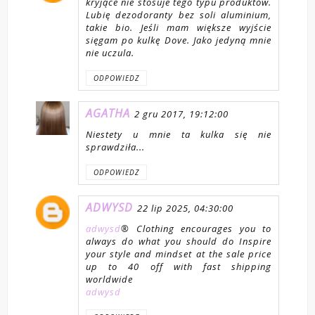
kryjące nie stosuje tego typu produktów.
Lubię dezodoranty bez soli aluminium,
takie bio. Jeśli mam większe wyjście
sięgam po kulkę Dove. Jako jedyną mnie
nie uczula.
ODPOWIEDZ
AGATHA
2 gru 2017, 19:12:00
Niestety u mnie ta kulka się nie
sprawdziła...
ODPOWIEDZ
ADWYSD
22 lip 2025, 04:30:00
adwysd
® Clothing encourages you to
always do what you should do Inspire
your style and mindset at the sale price
up to 40 off with fast shipping
worldwide
adwysd