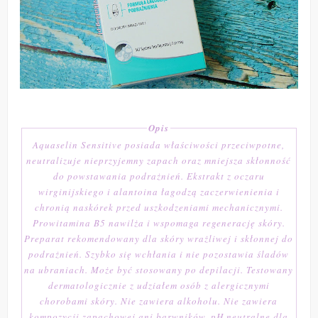
Opis
Aquaselin Sensitive posiada właściwości przeciwpotne,
neutralizuje nieprzyjemny zapach oraz mniejsza skłonność
do powstawania podrażnień. Ekstrakt z oczaru
wirginijskiego i alantoina łagodzą zaczerwienienia i
chronią naskórek przed uszkodzeniami mechanicznymi.
Prowitamina B5 nawilża i wspomaga regenerację skóry.
Preparat rekomendowany dla skóry wrażliwej i skłonnej do
podrażnień. Szybko się wchłania i nie pozostawia śladów
na ubraniach. Może być stosowany po depilacji. Testowany
dermatologicznie z udziałem osób z alergicznymi
chorobami skóry. Nie zawiera alkoholu. Nie zawiera
kompozycji zapachowej ani barwników. pH neutralne dla