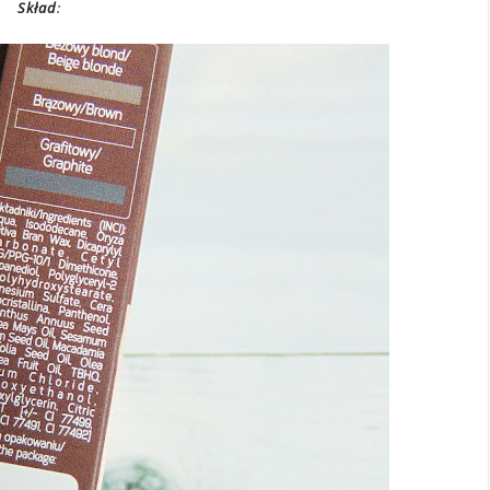
Skład
: