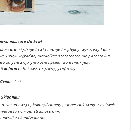
mowa mascara do brwi
ny, wyrazisty kolor
ęki wygodnej niewielkiej szczoteczce nie pozostawia
kleja włosów, jest łatwa do zmycia zwykłym kosmetykiem do demakijażu.
3 kolorach:
beżowy, brązowy, grafitowy.
Cena:
11 zł
Składniki:
ia, sezamowego, kukurydzianego, słonecznikowego i z oliwek
wygładza i chroni strukturę brwi
l nawilża i kondycjonuje