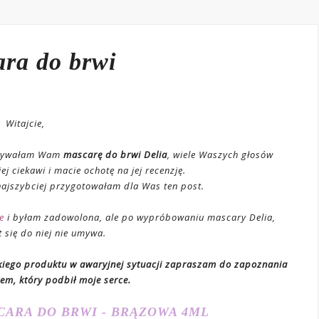
ra do brwi
Witajcie,
ywałam Wam
mascarę do brwi Delia
, wiele Waszych głosów
ej ciekawi i macie ochotę na jej recenzję.
najszybciej przygotowałam dla Was ten post.
e
i byłam zadowolona, ale po wypróbowaniu mascary Delia,
 się do niej nie umywa.
akiego produktu w awaryjnej sytuacji zapraszam do zapoznania
em, który podbił moje serce.
CARA DO BRWI - BRĄZOWA 4ML