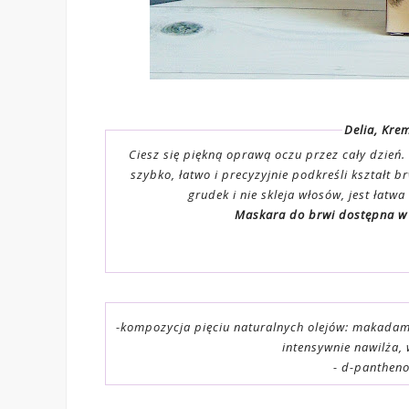
Delia, Kre
Ciesz się piękną oprawą oczu przez cały dzień. Mascara stylizuje brwi i nadaje im pięk
szybko, łatwo i precyzyjnie podkreśli kształt brwi. Dzi
grudek i nie s
Maskara do brwi dostępna w 
-kompozycja pięciu naturalnych olejów: makadam
intensywnie nawilża, 
- d-pantheno