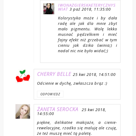
IWONAZGIERSKAETERYCZNYS
WIAT
3 paź 2018, 11:35:00
Kolorystyka może i by dała
radę ale jak dla mnie zbyt
mało pigmentu. Wolę lekko
musnać pędzelkiem i mieć
fajny efekt niż grzebać w tym
cieniu jak dzika świnia;) i
nadal nic nie było widać;)
CHERRY BELLE
25 kwi 2018, 14:51:00
Odcienie w dychę, zwłaszcza brąz :)
ODPOWIEDZ
ŻANETA SEROCKA
25 kwi 2018,
14:55:00
piękne, delikatne makijaże, a cienie-
rewelacyjne, rzadko się maluję ale czuję,
że też muszę mieć tą paletę.