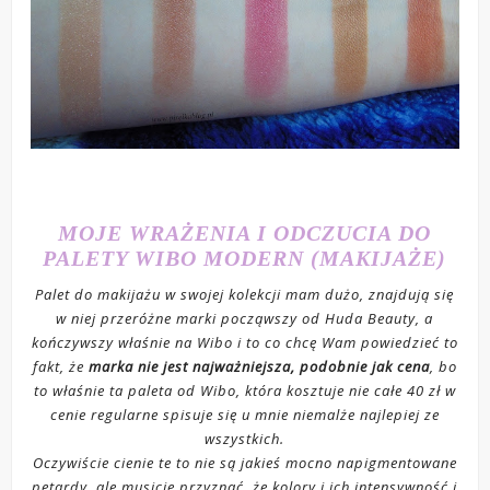
MOJE WRAŻENIA I ODCZUCIA DO
PALETY WIBO MODERN (MAKIJAŻE)
Palet do makijażu w swojej kolekcji mam dużo, znajdują się
w niej przeróżne marki począwszy od Huda Beauty, a
kończywszy właśnie na Wibo i to co chcę Wam powiedzieć to
fakt, że
marka nie jest najważniejsza, podobnie jak cena
, bo
to właśnie ta paleta od Wibo, która kosztuje nie całe 40 zł w
cenie regularne spisuje się u mnie niemalże najlepiej ze
wszystkich.
Oczywiście cienie te to nie są jakieś mocno napigmentowane
petardy, ale musicie przyznać, że kolory i ich intensywność i