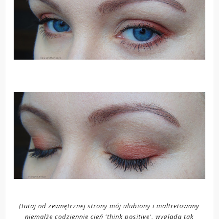
(tutaj od zewnętrznej strony mój ulubiony i maltretowany
niemalże codziennie cień 'think positive', wygląda tak