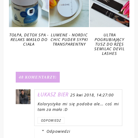
PA -
LUMENE - NORDIC
ULTRA
DONEGAL, GĄBKI
 DO
CHIC PUDER SYPKI
POGRUBIAJĄCY
DO PODKŁADU
TRANSPARENTNY
TUSZ DO RZĘS
BLENDING SPONGE
KO
SEMILAC DEVIL
MAK
LASHES
48 KOMENTARZY:
ŁUKASZ BIER
25 kwi 2018, 14:27:00
Kolorystyka mi się podoba ale... coś mi
tam za mało :D
ODPOWIEDZ
Odpowiedzi