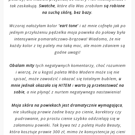
tak zaskakują.
Swatche
, które dla Was zrobiłam
są robione
na suchą skórę, bez bazy
.
Wczoraj nałożyłam kolor
'eart tone'
i aż mnie cofnęło jak po
jednym przyłożeniu pędzelka moja powieka do połowy była
intensywnie pomarańczowo-brązowa! Wiadomo, że nie
każdy kolor z tej palety ma taką moc, ale moim zdaniem są
godne uwagi!
Obalam mity
tych negatywnych komentarzy, choć rozumiem
i wierzę, że u kogoś paleta Wibo Modern może się nie
spisać, może zawodzić i okazać się totalnym bublem,
u
mnie jednak okazała się HITEM
i
warto ją przetestować na
sobie
, a nie płynąć z nurtem negatywnego nastawienia!
Moja skóra na powiekach jest dramatycznie wymagająca
,
nie skutkują prawie żadne bazy po cienie, korektory czy
pudrowanie, po prostu cienie szybko oddzielają się w
załamaniu powieki. Tak bywa też z paletą Huda Beauty,
która kosztuje prawie 300 zł, mimo że konsystencja jej cieni