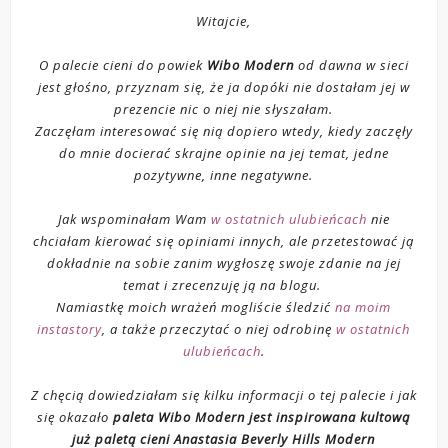
Witajcie,
O palecie cieni do powiek
Wibo Modern
od dawna w sieci
jest głośno, przyznam się, że ja dopóki nie dostałam jej w
prezencie nic o niej nie słyszałam.
Zaczęłam interesować się nią dopiero wtedy, kiedy zaczęły
do mnie docierać skrajne opinie na jej temat, jedne
pozytywne, inne negatywne.
Jak wspominałam Wam
w ostatnich ulubieńcach
nie
chciałam kierować się opiniami innych, ale przetestować ją
dokładnie na sobie zanim wygłoszę swoje zdanie na jej
temat i zrecenzuję ją na blogu.
Namiastkę moich wrażeń mogliście śledzić
na moim
instastory
, a także przeczytać o niej odrobinę
w ostatnich
ulubieńcach
.
Z chęcią dowiedziałam się kilku informacji o tej palecie i jak
się okazało
paleta Wibo Modern jest inspirowana kultową
już paletą cieni Anastasia Beverly Hills Modern