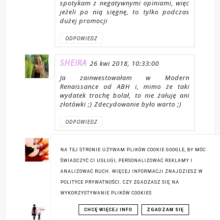
spotykam z negatywnymi opiniami, więc
jeżeli po nią sięgnę, to tylko podczas
dużej promocji
ODPOWIEDZ
SHEIRA
26 kwi 2018, 10:33:00
Ja zainwestowałam w Modern
Renaissance od ABH i, mimo że taki
wydatek trochę bolał, to nie żałuję ani
złotówki ;) Zdecydowanie było warto ;)
ODPOWIEDZ
STYLENAILSANDYOU
26 kwi 2018,
NA TEJ STRONIE UŻYWAM PLIKÓW COOKIE GOOGLE, BY MÓC
10:53:00
ŚWIADCZYĆ CI USŁUGI, PERSONALIZOWAĆ REKLAMY I
Świetne odcienie :)
ANALIZOWAĆ RUCH. WIĘCEJ INFORMACJI ZNAJDZIESZ W
POLITYCE PRYWATNOŚCI. CZY ZGADZASZ SIĘ NA
ODPOWIEDZ
WYKORZYSTYWANIE PLIKÓW COOKIES
MAMA Z RÓŻOWĄ TOREBKĄ
26 kwi
CHCĘ WIĘCEJ INFO
ZGADZAM SIĘ
2018, 10:54:00