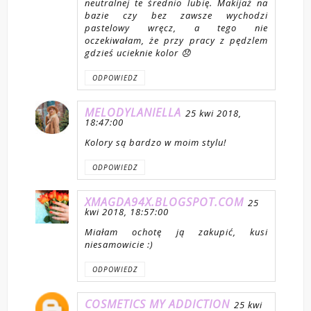
neutralnej te średnio lubię. Makijaż na
bazie czy bez zawsze wychodzi
pastelowy wręcz, a tego nie
oczekiwałam, że przy pracy z pędzlem
gdzieś ucieknie kolor 😞
ODPOWIEDZ
MELODYLANIELLA
25 kwi 2018,
18:47:00
Kolory są bardzo w moim stylu!
ODPOWIEDZ
XMAGDA94X.BLOGSPOT.COM
25
kwi 2018, 18:57:00
Miałam ochotę ją zakupić, kusi
niesamowicie :)
ODPOWIEDZ
COSMETICS MY ADDICTION
25 kwi