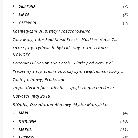
(7)
SIERPNIA
(8)
LIPCA
(9)
CZERWCA
Kosmetyczni ulubieńcy i rozczarowania
Tony Moly, I Am Real Mask Sheet - Maski w płacie T...
Lakiery Hybrydowe hi hybrid "Say HI to HYBRID"
NOWOŚĆ
Coconut Oil Serum Eye Patch - Płatki pod oczy z ol...
Problemy z łupieżem i uporczywym swędzeniem skóry ...
Tonik pichtowy, Proderma
Tołpa, dermo face. idealic - Upiększająca maska oc...
Nowości 'maj 2018'
BIOpha, Dezodorant Ałunowy 'Mydło Marsylskie'
(4)
MAJA
(10)
KWIETNIA
(11)
MARCA
(8)
LUTEGO