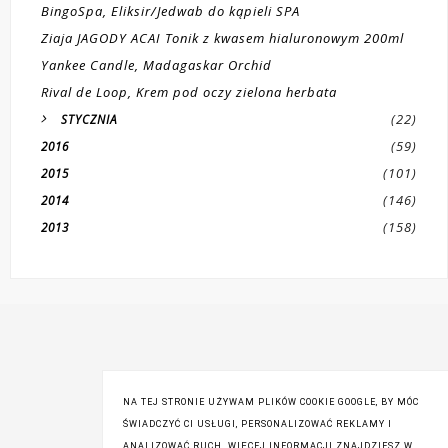
BingoSpa, Eliksir/Jedwab do kąpieli SPA
Ziaja JAGODY ACAI Tonik z kwasem hialuronowym 200ml
Yankee Candle, Madagaskar Orchid
Rival de Loop, Krem pod oczy zielona herbata
(22)
STYCZNIA
(59)
2016
(101)
2015
(146)
2014
(158)
2013
NA TEJ STRONIE UŻYWAM PLIKÓW COOKIE GOOGLE, BY MÓC
ŚWIADCZYĆ CI USŁUGI, PERSONALIZOWAĆ REKLAMY I
ANALIZOWAĆ RUCH. WIĘCEJ INFORMACJI ZNAJDZIESZ W