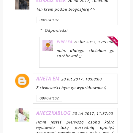
ŁUKASZ BIER
20 lut 2017, 10:05:00
Ten krem podbił blogosferę ^^
ODPOWIEDZ
Odpowiedzi
PIRELKA
20 lut 2017, 12:53:00
m.in. dlatego chciałam go
spróbować ;)
ANETA EM
20 lut 2017, 10:08:00
Z ciekawości bym go wypróbowała :)
ODPOWIEDZ
ANECZKABLOG
20 lut 2017, 11:37:00
Hmm jesteś pierwszą osobą która
wystawiła taką pośrednią opinię:)
zazwyczaj czytałam same och i ach :)