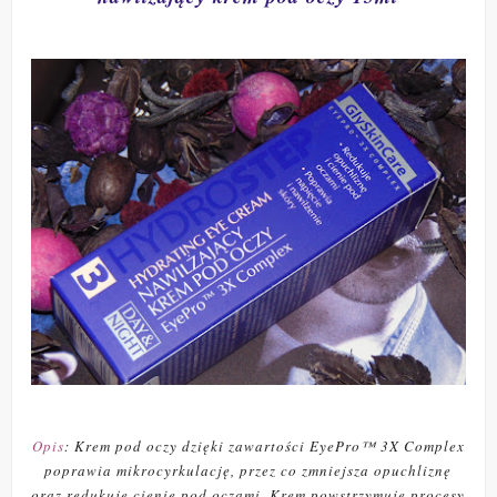
Opis
: Krem pod oczy dzięki zawartości EyePro™ 3X Complex
poprawia mikrocyrkulację, przez co zmniejsza opuchliznę
oraz redukuje cienie pod oczami. Krem powstrzymuje procesy