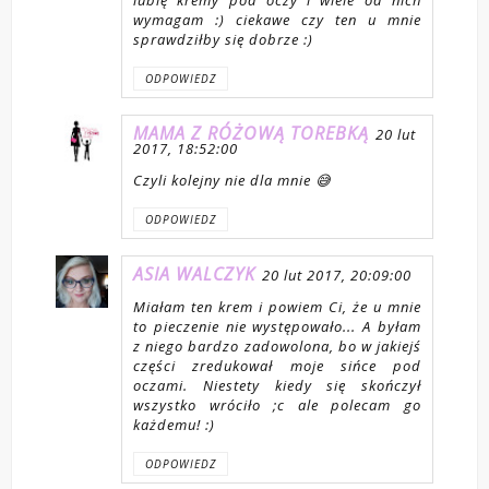
lubię kremy pod oczy i wiele od nich
wymagam :) ciekawe czy ten u mnie
sprawdziłby się dobrze :)
ODPOWIEDZ
MAMA Z RÓŻOWĄ TOREBKĄ
20 lut
2017, 18:52:00
Czyli kolejny nie dla mnie 😅
ODPOWIEDZ
ASIA WALCZYK
20 lut 2017, 20:09:00
Miałam ten krem i powiem Ci, że u mnie
to pieczenie nie występowało... A byłam
z niego bardzo zadowolona, bo w jakiejś
części zredukował moje sińce pod
oczami. Niestety kiedy się skończył
wszystko wróciło ;c ale polecam go
każdemu! :)
ODPOWIEDZ