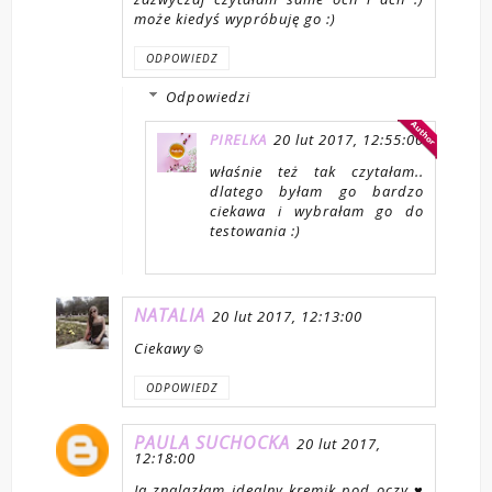
może kiedyś wypróbuję go :)
ODPOWIEDZ
Odpowiedzi
PIRELKA
20 lut 2017, 12:55:00
właśnie też tak czytałam..
dlatego byłam go bardzo
ciekawa i wybrałam go do
testowania :)
NATALIA
20 lut 2017, 12:13:00
Ciekawy☺
ODPOWIEDZ
PAULA SUCHOCKA
20 lut 2017,
12:18:00
Ja znalazłam idealny kremik pod oczy ♥