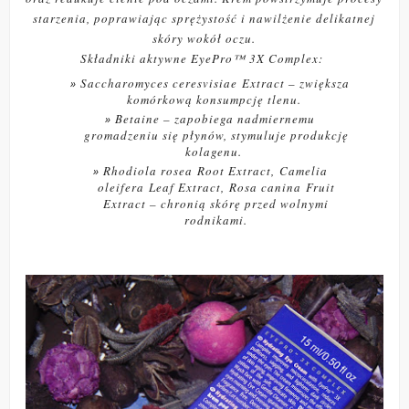
starzenia, poprawiając sprężystość i nawilżenie delikatnej
skóry wokół oczu.
Składniki aktywne EyePro™ 3X Complex:
Saccharomyces ceresvisiae
Extract – zwiększa
komórkową konsumpcję tlenu.
Betaine – zapobiega nadmiernemu
gromadzeniu się płynów, stymuluje produkcję
kolagenu.
Rhodiola rosea
Root Extract,
Camelia
oleifera
Leaf Extract,
Rosa canina
Fruit
Extract – chronią skórę przed wolnymi
rodnikami.