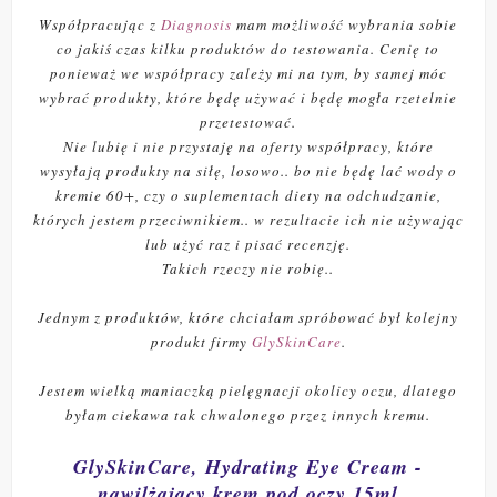
Współpracując z
Diagnosis
mam możliwość wybrania sobie
co jakiś czas kilku produktów do testowania. Cenię to
ponieważ we współpracy zależy mi na tym, by samej móc
wybrać produkty, które będę używać i będę mogła rzetelnie
przetestować.
Nie lubię i nie przystaję na oferty współpracy, które
wysyłają produkty na siłę, losowo.. bo nie będę lać wody o
kremie 60+, czy o suplementach diety na odchudzanie,
których jestem przeciwnikiem.. w rezultacie ich nie używając
lub użyć raz i pisać recenzję.
Takich rzeczy nie robię..
Jednym z produktów, które chciałam spróbować był kolejny
produkt firmy
GlySkinCare
.
Jestem wielką maniaczką pielęgnacji okolicy oczu, dlatego
byłam ciekawa tak chwalonego przez innych kremu.
GlySkinCare, Hydrating Eye Cream -
nawilżający krem pod oczy 15ml