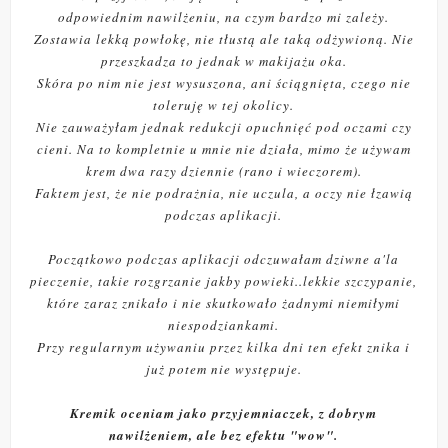
odpowiednim nawilżeniu, na czym bardzo mi zależy.
Zostawia lekką powłokę, nie tłustą ale taką odżywioną. Nie
przeszkadza to jednak w makijażu oka.
Skóra po nim nie jest wysuszona, ani ściągnięta, czego nie
toleruję w tej okolicy.
Nie zauważyłam jednak redukcji opuchnięć pod oczami czy
cieni. Na to kompletnie u mnie nie działa, mimo że używam
krem dwa razy dziennie (rano i wieczorem).
Faktem jest, że nie podrażnia, nie uczula, a oczy nie łzawią
podczas aplikacji.
Początkowo podczas aplikacji odczuwałam dziwne a'la
pieczenie, takie rozgrzanie jakby powieki..lekkie szczypanie,
które zaraz znikało i nie skutkowało żadnymi niemiłymi
niespodziankami.
Przy regularnym używaniu przez kilka dni ten efekt znika i
już potem nie występuje.
Kremik oceniam jako przyjemniaczek, z dobrym
nawilżeniem, ale bez efektu "wow".