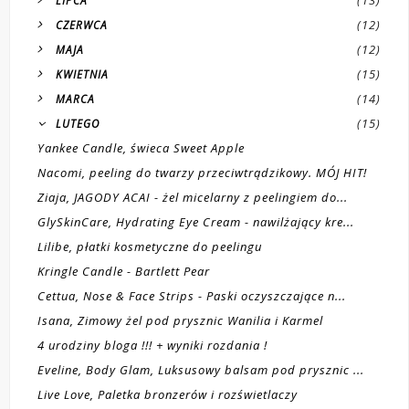
(12)
CZERWCA
(12)
MAJA
(15)
KWIETNIA
(14)
MARCA
(15)
LUTEGO
Yankee Candle, świeca Sweet Apple
Nacomi, peeling do twarzy przeciwtrądzikowy. MÓJ HIT!
Ziaja, JAGODY ACAI - żel micelarny z peelingiem do...
GlySkinCare, Hydrating Eye Cream - nawilżający kre...
Lilibe, płatki kosmetyczne do peelingu
Kringle Candle - Bartlett Pear
Cettua, Nose & Face Strips - Paski oczyszczające n...
Isana, Zimowy żel pod prysznic Wanilia i Karmel
4 urodziny bloga !!! + wyniki rozdania !
Eveline, Body Glam, Luksusowy balsam pod prysznic ...
Live Love, Paletka bronzerów i rozświetlaczy