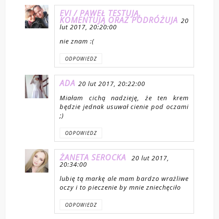
EVI / PAWEŁ TESTUJĄ,
KOMENTUJĄ ORAZ PODRÓŻUJA
20
lut 2017, 20:20:00
nie znam :(
ODPOWIEDZ
ADA
20 lut 2017, 20:22:00
Miałam cichą nadzieję, że ten krem
będzie jednak usuwał cienie pod oczami
;)
ODPOWIEDZ
ŻANETA SEROCKA
20 lut 2017,
20:34:00
lubię tą markę ale mam bardzo wrażliwe
oczy i to pieczenie by mnie zniechęciło
ODPOWIEDZ