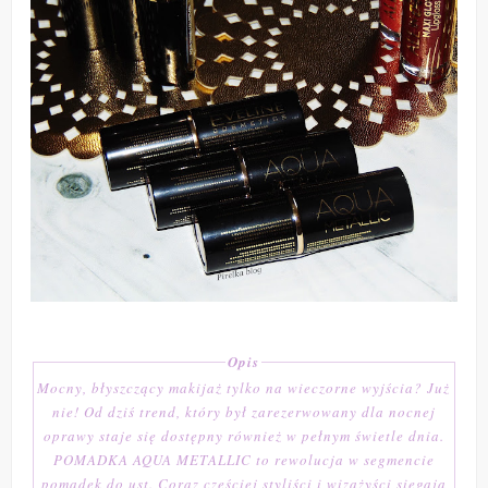
Opis
Mocny, błyszczący makijaż tylko na wieczorne wyjścia? Już
nie! Od dziś trend, który był zarezerwowany dla nocnej
oprawy staje się dostępny również w pełnym świetle dnia.
POMADKA AQUA METALLIC to rewolucja w segmencie
pomadek do ust. Coraz częściej styliści i wizażyści sięgają