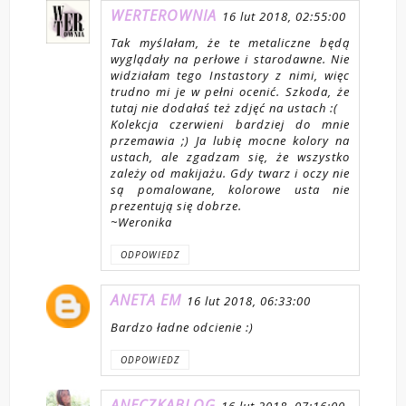
WERTEROWNIA
16 lut 2018, 02:55:00
Tak myślałam, że te metaliczne będą
wyglądały na perłowe i starodawne. Nie
widziałam tego Instastory z nimi, więc
trudno mi je w pełni ocenić. Szkoda, że
tutaj nie dodałaś też zdjęć na ustach :(
Kolekcja czerwieni bardziej do mnie
przemawia ;) Ja lubię mocne kolory na
ustach, ale zgadzam się, że wszystko
zależy od makijażu. Gdy twarz i oczy nie
są pomalowane, kolorowe usta nie
prezentują się dobrze.
~Weronika
ODPOWIEDZ
ANETA EM
16 lut 2018, 06:33:00
Bardzo ładne odcienie :)
ODPOWIEDZ
ANECZKABLOG
16 lut 2018, 07:16:00