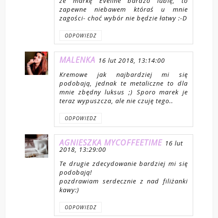
że markę Eveline bardzo lubię, to
zapewne niebawem któraś u mnie
zagości- choć wybór nie będzie łatwy :-D
ODPOWIEDZ
MALENKA
16 lut 2018, 13:14:00
Kremowe jak najbardziej mi się
podobają, jednak te metaliczne to dla
mnie zbędny luksus ;) Sporo marek je
teraz wypuszcza, ale nie czuję tego..
ODPOWIEDZ
AGNIESZKA MYCOFFEETIME
16 lut
2018, 13:29:00
Te drugie zdecydowanie bardziej mi się
podobają!
pozdrawiam serdecznie z nad filiżanki
kawy:)
ODPOWIEDZ