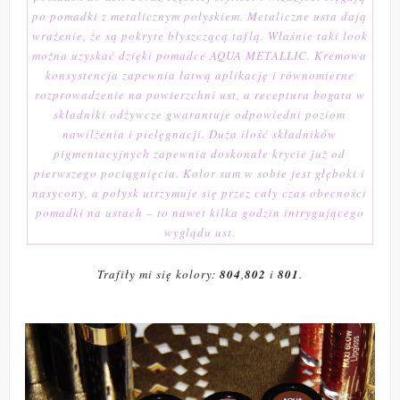
po pomadki z metalicznym połyskiem. Metaliczne usta dają
wrażenie, że są pokryte błyszczącą taflą. Właśnie taki look
można uzyskać dzięki pomadce AQUA METALLIC. Kremowa
konsystencja zapewnia łatwą aplikację i równomierne
rozprowadzenie na powierzchni ust, a receptura bogata w
składniki odżywcze gwarantuje odpowiedni poziom
nawilżenia i pielęgnacji. Duża ilość składników
pigmentacyjnych zapewnia doskonałe krycie już od
pierwszego pociągnięcia. Kolor sam w sobie jest głęboki i
nasycony, a połysk utrzymuje się przez cały czas obecności
pomadki na ustach – to nawet kilka godzin intrygującego
wyglądu ust.
Trafiły mi się kolory:
804
,
802
i
801
.