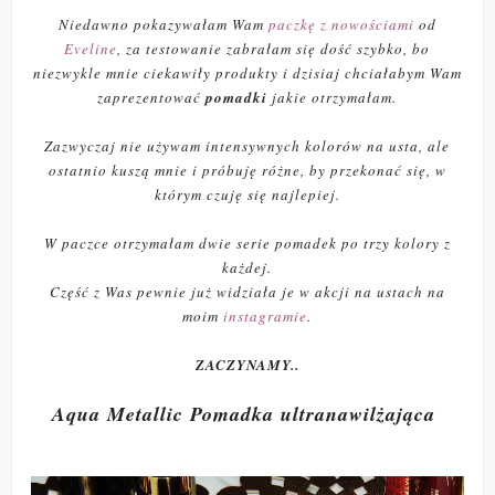
Niedawno pokazywałam Wam
paczkę z nowościami
od
Eveline
, za testowanie zabrałam się dość szybko, bo
niezwykle mnie ciekawiły produkty i dzisiaj chciałabym Wam
zaprezentować
pomadki
jakie otrzymałam.
Zazwyczaj nie używam intensywnych kolorów na usta, ale
ostatnio kuszą mnie i próbuję różne, by przekonać się, w
którym czuję się najlepiej.
W paczce otrzymałam dwie serie pomadek po trzy kolory z
każdej.
Część z Was pewnie już widziała je w akcji na ustach na
moim
instagramie
.
ZACZYNAMY..
Aqua Metallic Pomadka ultranawilżająca