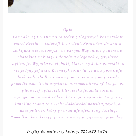
Opis
Pomadka AQUA TREND to jeden z flagowych kosmetyków
marki Eveline z kolekcji Czerwieni. Sprawdza się ona w
makijażu wieczorowym i dziennym. Wspaniale podkreśla
charakter makijażu i dopełnia eleganckie, zmysłowe
stylizacje. Wyjątkowo głęboki, klasyczny kolor pomadki to
nie jedyny jej atut. Kosmetyk sprawia, że usta pozostają
doskonale gładkie i nawilżone. Innowacyjna formuła
pomadki umożliwia uzyskanie niesamowitego efektu już po
pierwszej aplikacji. Ultralekka formuła została
wzbogacona o masło Shea, które zapewnia elastyczność,
lanolinę znaną ze swych właściwości nawilżających, a
także polimer, który gwarantuje efekt long-lasting.
Pomadka charakteryzuje się również przyjemnym zapachem.
Trafiły do mnie trzy kolory:
820
,
823
i
824
.