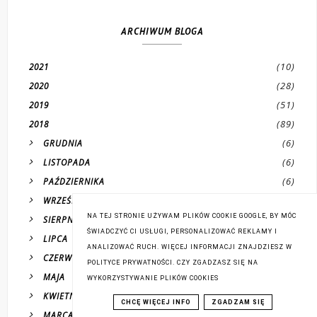
ARCHIWUM BLOGA
(10)
2021
(28)
2020
(51)
2019
(89)
2018
(6)
GRUDNIA
(6)
LISTOPADA
(6)
PAŹDZIERNIKA
(6)
WRZEŚNIA
NA TEJ STRONIE UŻYWAM PLIKÓW COOKIE GOOGLE, BY MÓC
(7)
SIERPNIA
ŚWIADCZYĆ CI USŁUGI, PERSONALIZOWAĆ REKLAMY I
(8)
LIPCA
ANALIZOWAĆ RUCH. WIĘCEJ INFORMACJI ZNAJDZIESZ W
(9)
CZERWCA
POLITYCE PRYWATNOŚCI. CZY ZGADZASZ SIĘ NA
(4)
MAJA
WYKORZYSTYWANIE PLIKÓW COOKIES
(10)
KWIETNIA
CHCĘ WIĘCEJ INFO
ZGADZAM SIĘ
(11)
MARCA