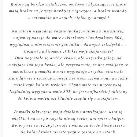
Kolory są bardzo metaliczne, perłowe i błyszczące, te które
mają brokat są jeszcze bardziej migoczące, a brokat wchodzi
w załamania na ustach, ciężko go domyć !
Na ustach wyglądają różnie (pokazywałam na instastory),
najmniej pasuje do mnie cukierkowy i landrynkowy 804,
wyglądam w nim sztucznie jak lalka z dawnych teledysków z
tipsami na kilometr :) Takie moje skojarzenie!
Dwa pozostałe są dość ciekawe, ale wszystko zależy od
makijażu lub jego braku, ale przyznam się, że bez makijażu te
metaliczne pomadki u mnie wyglądają brzydko, strasznie
starodawnie i szczerze mówiąc nie wiem czemu moda na takie
metaliczne kolorki wróciła. Chyba mnie nie przekonują.
Najładniej wygląda u mnie 802, bo jest najbardziej zbliżony
do koloru moich ust i ładnie stapia się z makijażem.
Pomadki faktycznie mają działanie nawilżające, usta są
miękkie i nawet po zmyciu nie są suche, ani spierzchnięte.
Kolory nie są też zbyt trwałe i minus za to, że kiedy ściera
się kolor brokat nieestetycznie zostaje na ustach.