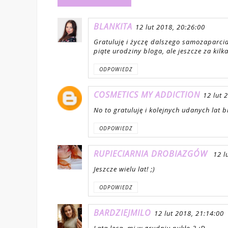
BLANKITA
12 lut 2018, 20:26:00
Gratuluję i życzę dalszego samozaparcia
piąte urodziny bloga, ale jeszcze za kilka
ODPOWIEDZ
COSMETICS MY ADDICTION
12 lut 
No to gratuluję i kolejnych udanych lat 
ODPOWIEDZ
RUPIECIARNIA DROBIAZGÓW
12 l
Jeszcze wielu lat! ;)
ODPOWIEDZ
BARDZIEJMILO
12 lut 2018, 21:14:00
Lata lecą, mi w grudniu pykło 3 :D