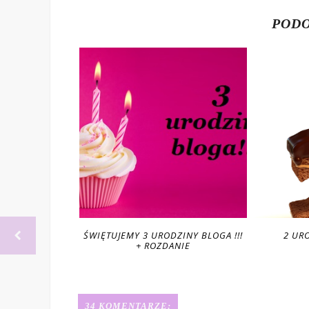
PODO
A !!! + WYNIKI
ŚWIĘTUJEMY 3 URODZINY BLOGA !!!
2 URO
IA !
+ ROZDANIE
34 KOMENTARZE: