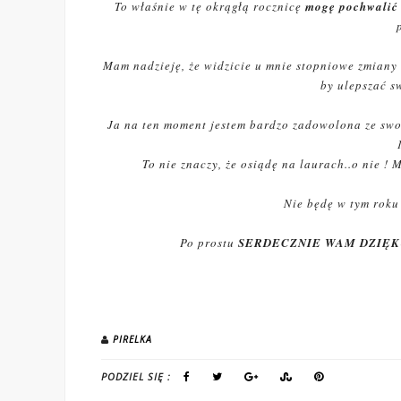
To właśnie w tę okrągłą rocznicę
mogę pochwalić 
Mam nadzieję, że widzicie u mnie stopniowe zmiany i
by ulepszać s
Ja na ten moment jestem bardzo zadowolona ze swoi
To nie znaczy, że osiądę na laurach..o nie !
Nie będę w tym roku
Po prostu
SERDECZNIE WAM DZIĘK
PIRELKA
PODZIEL SIĘ :