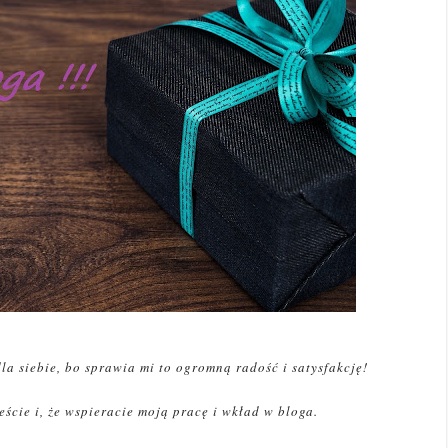
dla siebie, bo sprawia mi to ogromną radość i satysfakcję!
teście i, że wspieracie moją pracę i wkład w bloga.