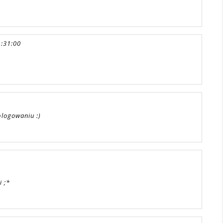
1:31:00
blogowaniu :)
i ;*