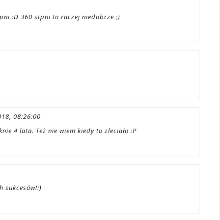
pni :D 360 stpni to raczej niedobrze ;)
018, 08:26:00
knie 4 lata. Też nie wiem kiedy to zleciało :P
h sukcesów!:)