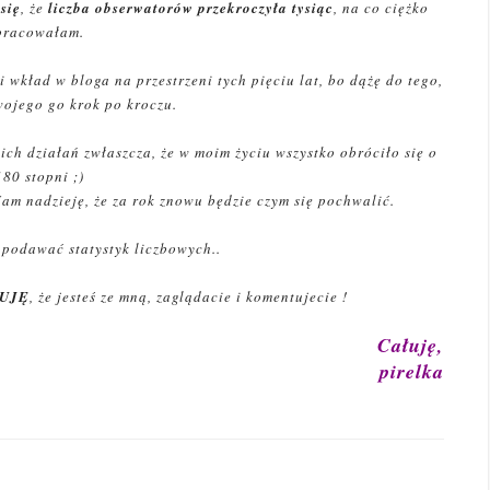
się
, że
liczba obserwatorów przekroczyła tysiąc
, na co ciężko
pracowałam.
 wkład w bloga na przestrzeni tych pięciu lat, bo dążę do tego,
wojego go krok po kroczu.
ch działań zwłaszcza, że w moim życiu wszystko obróciło się o
180 stopni ;)
 Mam nadzieję, że za rok znowu będzie czym się pochwalić.
 podawać statystyk liczbowych..
UJĘ
, że jesteś ze mną, zaglądacie i komentujecie !
Całuję,
pirelka