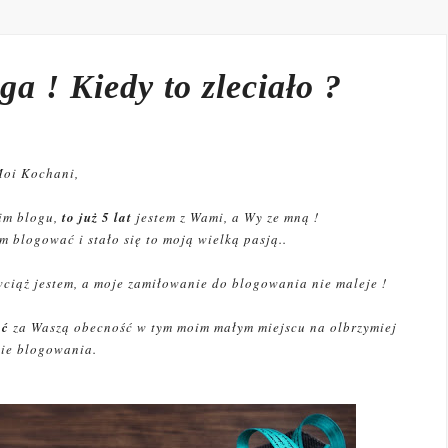
a ! Kiedy to zleciało ?
oi Kochani,
im blogu,
to już 5 lat
jestem z Wami, a Wy ze mną !
 blogować i stało się to moją wielką pasją..
e wciąż jestem, a moje zamiłowanie do blogowania nie maleje !
ać
za Waszą obecność w tym moim małym miejscu na olbrzymiej
ie blogowania.