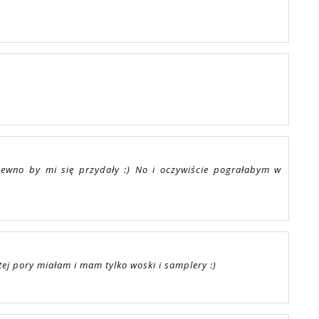
pewno by mi się przydały :) No i oczywiście pograłabym w
o tej pory miałam i mam tylko woski i samplery :)