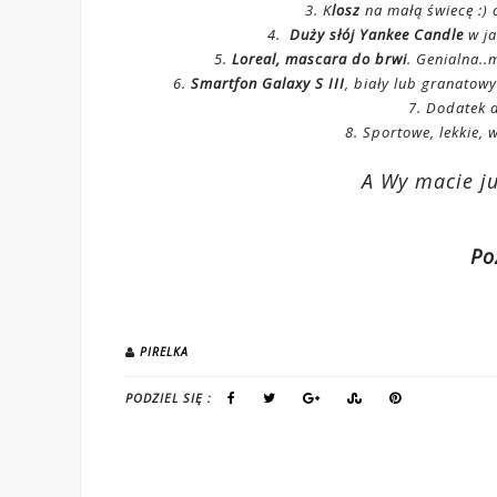
3. K
losz
na małą świecę :) 
4.
Duży słój Yankee Candle
w ja
5.
Loreal, mascara do brwi
. Genialna.
6.
Smartfon Galaxy S III
, biały lub granatowy
7. Dodatek 
8. Sportowe, lekkie,
A Wy macie ju
Po
PIRELKA
PODZIEL SIĘ :