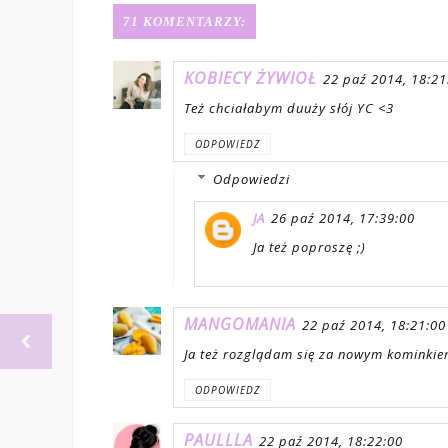
71 KOMENTARZY:
KOBIECY ŻYWIOŁ
22 paź 2014, 18:21
Też chciałabym duuży słój YC <3
ODPOWIEDZ
Odpowiedzi
JA
26 paź 2014, 17:39:00
Ja też poproszę ;)
MANGOMANIA
22 paź 2014, 18:21:00
Ja też rozglądam się za nowym kominkie
ODPOWIEDZ
PAULLLA
22 paź 2014, 18:22:00