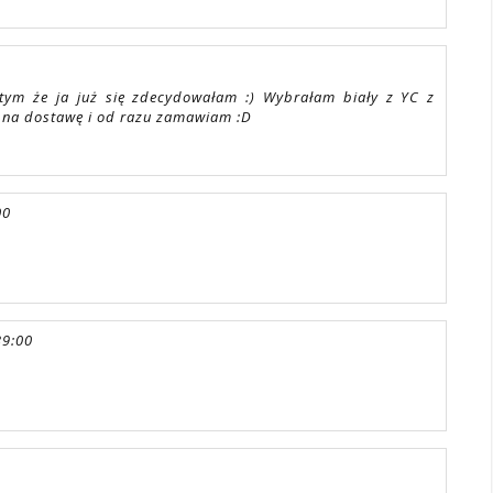
tym że ja już się zdecydowałam :) Wybrałam biały z YC z
m na dostawę i od razu zamawiam :D
00
39:00