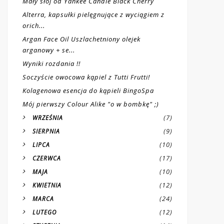
Mały słój od Yankee Candle Black Cherry
Alterra, kapsułki pielęgnujące z wyciągiem z
orich...
Argan Face Oil Uszlachetniony olejek
arganowy + se...
Wyniki rozdania !!
Soczyście owocowa kąpiel z Tutti Frutti!
Kolagenowa esencja do kąpieli BingoSpa
Mój pierwszy Colour Alike "o w bombkę" ;)
(7)
WRZEŚNIA
(9)
SIERPNIA
(10)
LIPCA
(17)
CZERWCA
(10)
MAJA
(12)
KWIETNIA
(24)
MARCA
(12)
LUTEGO