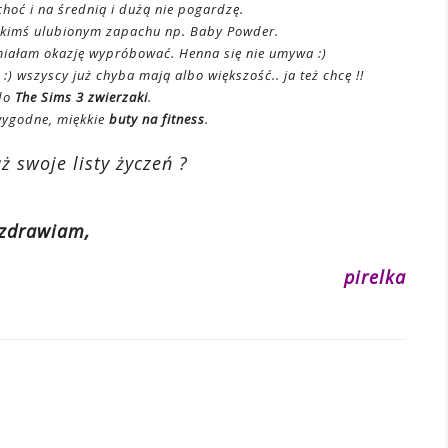
choć i na średnią i dużą nie pogardzę.
kimś ulubionym zapachu np. Baby Powder.
.miałam okazję wypróbować. Henna się nie umywa :)
 :) wszyscy już chyba mają albo większość.. ja też chcę !!
do
The Sims 3 zwierzaki
.
 wygodne, miękkie
buty na fitness
.
ż swoje listy życzeń ?
zdrawiam,
pirelka