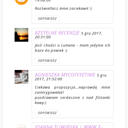
19:08:00
Rozświetlacz mnie zaciekawił :)
ODPOWIEDZ
RZETELNE RECENZJE
5 gru 2017,
20:31:00
Jesli chodzi o Lumene - mam jedynie ich
baze do powiek :)
ODPOWIEDZ
AGNIESZKA MYCOFFEETIME
5 gru
2017, 21:52:00
Ciekawa propozycja...naprawdę mnie
zaintrygowałaś!
pozdrawiam serdecznie z nad filiżanki
kawy:)
ODPOWIEDZ
JOANNA ŚLIWIŃSKA | WWW.E-