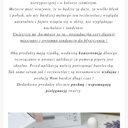
niewypoczętej i w kolorze ziemistym.
Możecie mieć wrażenie, że to będzie za dużo, za wielki błysk
i połysk, ale nic bardziej mylnego ten rozświetlacz wygląda
naturalnie i fajnie wtapia się w skórę, nie wyglądając
nachalnie i tandetnie.
Uwierzcie mi, bo mówię to ja - posiadaczka cery tłustej/
mieszanej z ogromną tendencją do błyszczenia !
Oba produkty mają rzadką, wodnistą
konsystencję
dlatego
rozwiązanie w postaci aplikacji za pomocą pipety jest
idealne. Przed aplikacją należy potrząsnąć buteleczką.
Tak samo serum jak i rozświetlacz są niesamowicie
wydajne
i
posłużą Wam bardzo długi czas !
Dodatkowo produkty ślicznie
pachną
i
wspomagają
pielęgnację
twarzy.