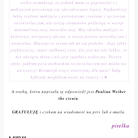
siebie nomakeup, to jednak mam co poprawiać i z
makijażem prezentuję się zdecydowanie lepiej. Najbardziej
lubię szalone makijaże z pstrokatymi cieniami i tęczowym
rozświetlaczem, ale resztę elementów preferuję w wersji
minimalistycznej, niewidocznej. Mój idealny makijaż to
kolorowy, nietypowy akcent, a reszta prawie niewidoczna i
naturalna. Dlatego to serum tak mi się podoba - daje efekt
piękniejszej, super zadbanej cery, ale jest na tyle lekkie, że
nie obciąża skóry i nie jest zupełnie widoczne. Tworzy
efekt, jakbym poza niebieskim rozświetlaczem nie miała nic
na twarzy! Kosmetyk wręcz stworzony dla mnie! Taką
hybrydę mogłabym nosic na twarzy ;) ♥
A osobą, która napisała tę odpowiedź jest
Paulina Weiher
the cieniu
.
GRATULUJĘ
i czekam na wiadomość na priv lub e-maila.
pirelka
PIRELKA