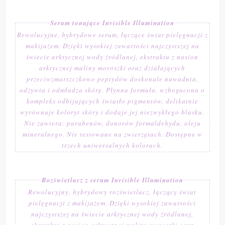
Serum tonujące Invisible Illumination
Rewolucyjne, hybrydowe serum, łączące świat pielęgnacji z
makijażem. Dzięki wysokiej zawartości najczystszej na
świecie arktycznej wody źródlanej, ekstraktu z nasion
arktycznej maliny moroszki oraz działających
przeciwzmarszczkowo peptydów doskonale nawadnia,
odżywia i odmładza skórę. Płynna formuła, wzbogacona o
kompleks odbijających światło pigmentów, delikatnie
wyrównuje koloryt skóry i dodaje jej niezwykłego blasku.
Nie zawiera: parabenów, donorów formaldehydu, oleju
mineralnego. Nie testowane na zwierzętach. Dostępne w
trzech uniwersalnych kolorach.
Rozświetlacz z serum Invisible Illumination
Rewolucyjny, hybrydowy rozświetlacz, łączący świat
pielęgnacji z makijażem. Dzięki wysokiej zawartości
najczystszej na świecie arktycznej wody źródlanej,