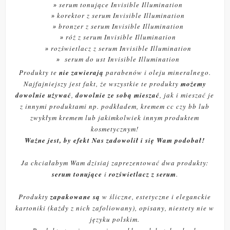
serum tonujące Invisible Illumination
korektor z serum Invisible Illumination
bronzer z serum Invisible Illumination
róż z serum Invisible Illumination
rozświetlacz z serum Invisible Illumination
serum do ust Invisible Illumination
Produkty te
nie zawierają
parabenów i oleju mineralnego.
Najfajniejszy jest fakt, że wszystkie te produkty
możemy
dowolnie używać
,
dowolnie ze sobą mieszać
, jak i mieszać je
z innymi produktami np. podkładem, kremem cc czy bb lub
zwykłym kremem lub jakimkolwiek innym produktem
kosmetycznym!
Ważne jest, by efekt Nas zadowolił i się Wam podobał!
Ja chciałabym Wam dzisiaj zaprezentować dwa produkty:
serum tonujące
i
rozświetlacz z serum
.
Produkty
zapakowane są
w śliczne, estetyczne i eleganckie
kartoniki (każdy z nich zafoliowany), opisany, niestety nie w
języku polskim.