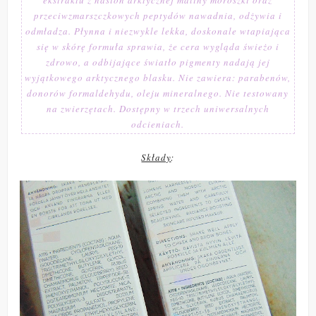
ekstraktu z nasion arktycznej maliny moroszki oraz
przeciwzmarszczkowych peptydów nawadnia, odżywia i
odmładza. Płynna i niezwykle lekka, doskonale wtapiająca
się w skórę formuła sprawia, że cera wygląda świeżo i
zdrowo, a odbijające światło pigmenty nadają jej
wyjątkowego arktycznego blasku. Nie zawiera: parabenów,
donorów formaldehydu, oleju mineralnego. Nie testowany
na zwierzętach. Dostępny w trzech uniwersalnych
odcieniach.
Składy
: