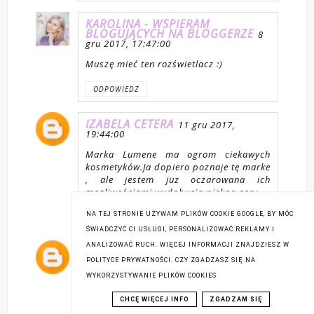
KAROLINA - WSPIERAM
BLOGUJĄCYCH NA BLOGGERZE
8
gru 2017, 17:47:00
Muszę mieć ten rozświetlacz :)
ODPOWIEDZ
IZABELA CETERA
11 gru 2017,
19:44:00
Marka Lumene ma ogrom ciekawych
kosmetyków.Ja dopiero poznaje tę marke
, ale jestem juz oczarowana ich
mozliwościami wydobycia piekna cery...
NA TEJ STRONIE UŻYWAM PLIKÓW COOKIE GOOGLE, BY MÓC
ODPOWIEDZ
ŚWIADCZYĆ CI USŁUGI, PERSONALIZOWAĆ REKLAMY I
ANALIZOWAĆ RUCH. WIĘCEJ INFORMACJI ZNAJDZIESZ W
UNKNOWN
11 gru 2017, 22:30:00
POLITYCE PRYWATNOŚCI. CZY ZGADZASZ SIĘ NA
Zgłoszenie wysłane 😊
WYKORZYSTYWANIE PLIKÓW COOKIES
ODPOWIEDZ
CHCĘ WIĘCEJ INFO
ZGADZAM SIĘ