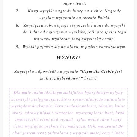
odpowiedzi.
Koszt wysyłki nagrody biorę na siebie. Nagrodę
wysyłam wyłącznie na terenie Polski.
Zwycięzca zobowiązuje się przesłać dane do wysyłki
do 3 dni od ogłoszenia wyników, jeśli nie spełni tego
warunku wybieram inną zwycięską osobę.
Wyniki pojawią się na blogu, w poście konkursowym.
WYNIKI!
Zwycięska odpowiedź na pytanie
"Czym dla Ciebie jest
makijaż hybrydowy?"
brzmi:
Dla mnie takim idealnym makijażem hybrydowym byłyby
kosmetyki pielęgnacyjne, które sprawiałaby, że naturalnie
wyglądam doskonale. Zero niedoskonałości, idealny kolor
skory, zdrowy blask i rumieniec, wyszczuplenie buzi, brak
zmarszczek i cieni pod oczami - tylko wstać rano i cały
dzień wyglądać pięknie bez makijażu. Och, marzenia! Bo
choć jestem teraz zadwolona z wyglądu mojej cery i lubię