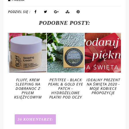
PODZIEL SIĘ :
PODOBNE POSTY:
FLUFF, KREM
PETITFEE - BLACK
IDEALNY PREZENT
TOŁ
E
SLEEPING NA
PEARL & GOLD EYE
NA ŚWIĘTA 2020 -
RE
OD
DOBRANOC Z
PATCH -
MOJE KOBIECE
PYŁEM
HYDROŻELOWE
PROPOZYCJE
KSIĘŻYCOWYM
PŁATKI POD OCZY
36 KOMENTARZY: