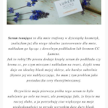
Serum tonujące
to dla mnie trafiony w dziesiątkę kosmetyk,
znalazłam już dla niego idealne zastosowanie dla mnie,
nakładam go łącząc z dowolnym podkładem lub kremem CC
Lumene.
Jak to robię?Po prostu dodaje kroplę serum do podkładu czy
kremu cc, po czym mieszam i nakładam na twarz, dzięki temu
daje on idealny blask mojej skórze, ale bardzo subtelnie
zbytnio jej nie nabłyszczając, bo mam z tym problem jako
posiadaczka cery tłustej/mieszanej.
Oczywiście moja pierwsza próba tego serum to było
nałożenie go solo na twarz, ale pomijając fakt, że krycie ma
raczej słabe, a ja potrzebuję ciut większego na moje
niedoskonałości to przede wszystkim daje duży blask,