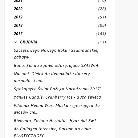
(10)
2021
(28)
2020
(51)
2019
(89)
2018
(161)
2017
(11)
GRUDNIA
Szczęśliwego Nowego Roku i Szampańskiej
Zabawy
Buña, Sól do kąpieli odprężająca SZAŁWIA
Nacomi, Olejek do demakijażu do cery
normalne i mi...
Spokojnych Świąt Bożego Narodzenia 2017'
Yankee Candle, Cranberry Ice - duża świeca
Pilomax Henna Wax, Maska regnerująca do
włosów cie...
Bielenda, Zielona Herbata - Hydrolat 3w1
AA Collagen Intensive, Balsam do ciała
ELASTYCZNOŚĆ