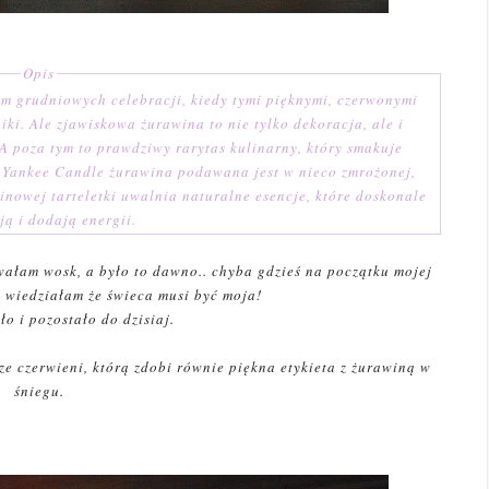
Opis
em grudniowych celebracji, kiedy tymi pięknymi, czerwonymi
ki. Ale zjawiskowa żurawina to nie tylko dekoracja, ale i
A poza tym to prawdziwy rarytas kulinarny, który smakuje
i Yankee Candle żurawina podawana jest w nieco zmrożonej,
inowej tarteletki uwalnia naturalne esencje, które doskonale
ą i dodają energii.
wałam wosk, a było to dawno.. chyba gdzieś na początku mojej
 wiedziałam że świeca musi być moja!
ało i pozostało do dzisiaj.
e czerwieni, którą zdobi równie piękna etykieta z żurawiną w
śniegu.