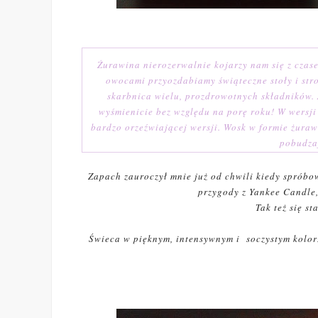
Żurawina nierozerwalnie kojarzy nam się z czas
owocami przyozdabiamy świąteczne stoły i stroi
skarbnica wielu, prozdrowotnych składników. 
wyśmienicie bez względu na porę roku! W wersj
bardzo orzeźwiającej wersji. Wosk w formie żuraw
pobudzaj
Zapach zauroczył mnie już od chwili kiedy spróbo
przygody z Yankee Candle,
Tak też się st
Świeca w pięknym, intensywnym i soczystym kolorz