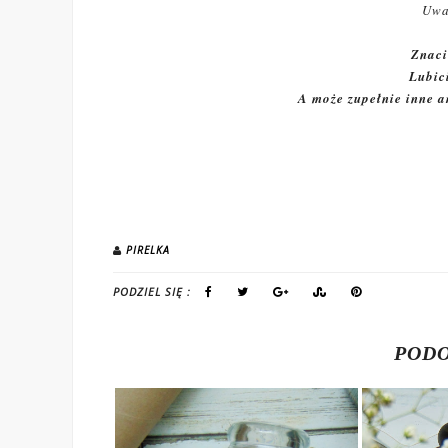
Uwa
Znaci
Lubic
A może zupełnie inne 
PIRELKA
PODZIEL SIĘ :
PODO