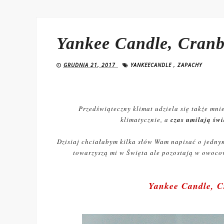
Yankee Candle, Cranbe
GRUDNIA 21, 2017
YANKEECANDLE
,
ZAPACHY
Przedświąteczny klimat udziela się także mni
klimatycznie, a
czas umilają św
Dzisiaj chciałabym kilka słów Wam napisać o jednym 
towarzyszą mi w Święta ale pozostają w owocow
Yankee Candle, Cr